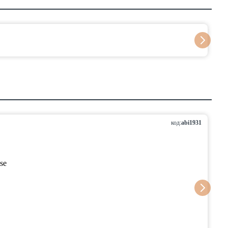
код:
abi1931