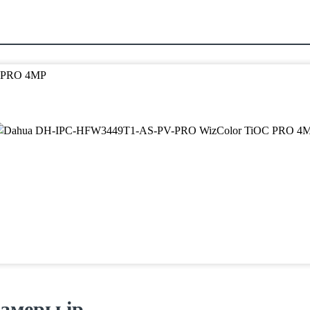
амеры ip