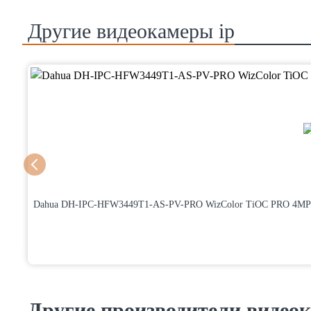
Другие
видеокамеры ip
Dahua DH-IPC-HFW3449T1-AS-PV-PRO WizColor TiOC PRO 4MP
Другие производители видеок