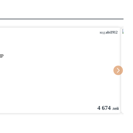
код:
abi1912
IP К
4 674
лей