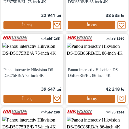
D5B75RB/EL 75-inch 4K
D5C65RB/B 65-inch 4K
32 941
38 535
lei
lei
În coș
În coș
abi1265
abi1260
cod:
cod:
Panou interactiv Hikvision DS-
Panou interactiv Hikvision DS-
D5C75RB/A 75-inch 4K
D5B86RB/EL 86-inch 4K
39 647
42 218
lei
lei
În coș
În coș
abi1268
abi1266
cod:
cod: