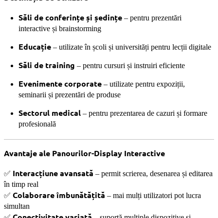
Săli de conferințe și ședințe
– pentru prezentări
interactive și brainstorming
Educație
– utilizate în școli și universități pentru lecții digitale
Săli de training
– pentru cursuri și instruiri eficiente
Evenimente corporate
– utilizate pentru expoziții,
seminarii și prezentări de produse
Sectorul medical
– pentru prezentarea de cazuri și formare
profesională
Avantaje ale Panourilor-Display Interactive
Interacțiune avansată
✅
– permit scrierea, desenarea și editarea
în timp real
Colaborare îmbunătățită
✅
– mai mulți utilizatori pot lucra
simultan
Conectivitate variată
✅
– suportă multiple dispozitive și