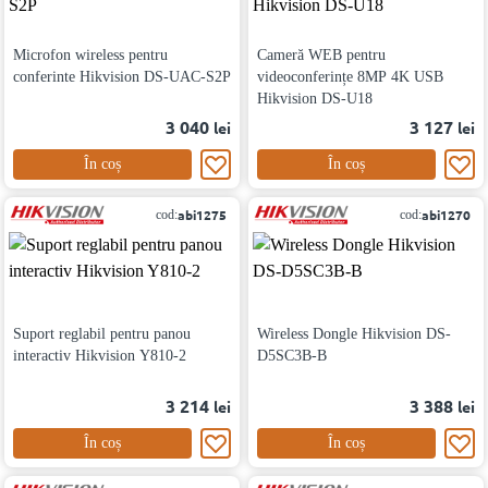
Microfon wireless pentru
Cameră WEB pentru
conferinte Hikvision DS-UAC-S2P
videoconferințe 8MP 4K USB
Hikvision DS-U18
3 040
3 127
lei
lei
În coș
În coș
abi1275
abi1270
cod:
cod:
Suport reglabil pentru panou
Wireless Dongle Hikvision DS-
interactiv Hikvision Y810-2
D5SC3B-B
3 214
3 388
lei
lei
În coș
În coș