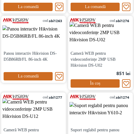
La comandă
La comandă
abi1263
abi1276
cod:
cod:
Panou interactiv Hikvision DS-
Cameră WEB pentru
D5B86RB/FL 86-inch 4K
videoconferințe 2MP USB
Hikvision DS-U02
851
lei
La comandă
În coș
abi1277
abi1274
cod:
cod:
Cameră WEB pentru
Suport reglabil pentru panou