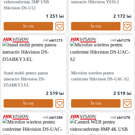
videoconferințe 2MP USB
interactiv Hikvision Y610-2
Hikvision DS-U12
1 251
2 172
lei
lei
În coș
În coș
abi1273
abi1279
cod:
cod:
Stand mobil pentru panou
Microfon wireless pentru
interactiv Hikvision DS-
conferinte Hikvision DS-UAC-S2
D5ABKY3-EL
2 519
2 519
lei
lei
În coș
În coș
abi1280
abi1278
cod:
cod: