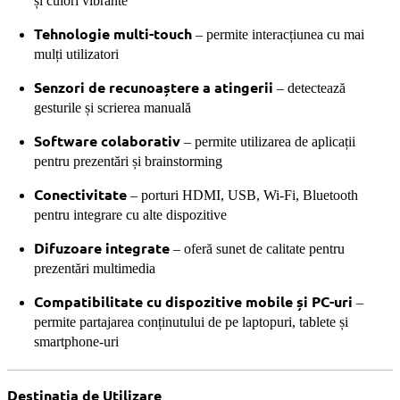
și culori vibrante
Tehnologie multi-touch
– permite interacțiunea cu mai
mulți utilizatori
Senzori de recunoaștere a atingerii
– detectează
gesturile și scrierea manuală
Software colaborativ
– permite utilizarea de aplicații
pentru prezentări și brainstorming
Conectivitate
– porturi HDMI, USB, Wi-Fi, Bluetooth
pentru integrare cu alte dispozitive
Difuzoare integrate
– oferă sunet de calitate pentru
prezentări multimedia
Compatibilitate cu dispozitive mobile și PC-uri
–
permite partajarea conținutului de pe laptopuri, tablete și
smartphone-uri
Destinația de Utilizare