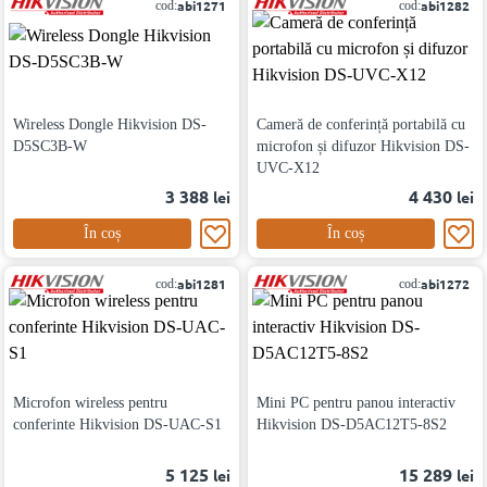
abi1271
abi1282
cod:
cod:
Wireless Dongle Hikvision DS-
Cameră de conferință portabilă cu
D5SC3B-W
microfon și difuzor Hikvision DS-
UVC-X12
3 388
4 430
lei
lei
În coș
În coș
abi1281
abi1272
cod:
cod:
Microfon wireless pentru
Mini PC pentru panou interactiv
conferinte Hikvision DS-UAC-S1
Hikvision DS-D5AC12T5-8S2
5 125
15 289
lei
lei