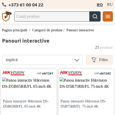
+373 61 00 04 22
RO
RU
Pagina principală
/
Categorii de produse
/
Panouri interactive
Panouri interactive
25
produse
implicit
Filtru
abi1261
abi1262
cod:
cod:
Panou interactiv Hikvision DS-
Panou interactiv Hikvision DS-
D5B65RB/FL 65-inch 4K
D5B75RB/FL 75-inch 4K