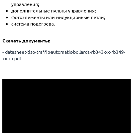
управления;
дополнительные пульты управления;
фотоэлементы или индукционные петли;
система подогрева.
Скачать документы:
- datasheet-tiso-traffic-automatic-bollards-rb343-xx-rb349-
xx-ru.pdf