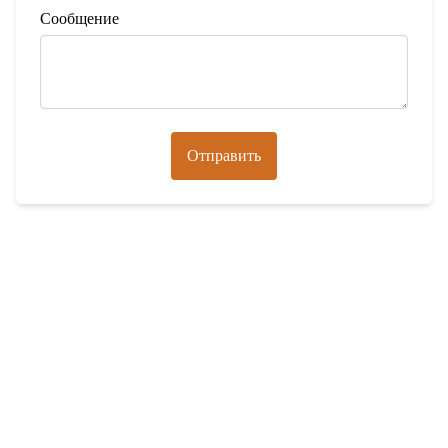
Сообщение
Отправить
Оборудование
Видеонаблюдение
Охранная сигнализация
Адресная пожарная сигнализация
Пожарная сигнализация
Системы пожаротушения
Газосигнализаторы СТРАЖ