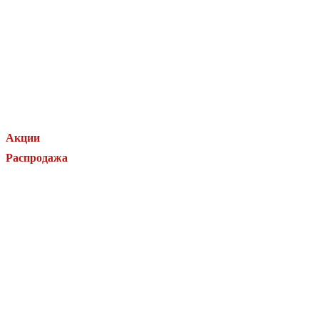
Установка охранной сигнализации
Электрические монтажные работы
Обслуживание систем безопасности
Проектирование систем безопасности
Страницы
Акции
Распродажа
Стать партнером
Товары
Услуги
Производители
О нас
Контакты
Блог
Завершенные проекты