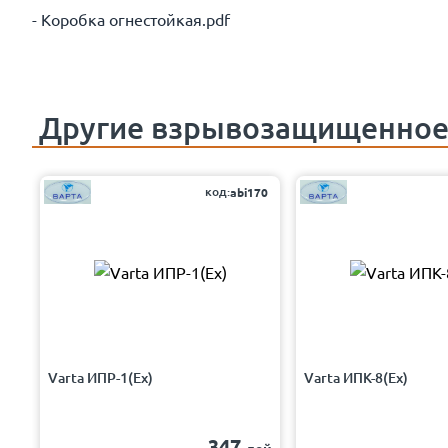
- Коробка огнестойкая.pdf
Другие
взрывозащищенное
код:
abi170
Varta ИПР-1(Ех)
Varta ИПК-8(Ех)
347