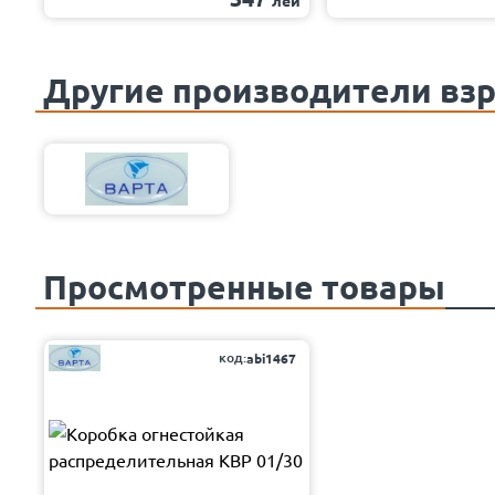
лей
Другие производители вз
Просмотренные товары
код:
abi1467