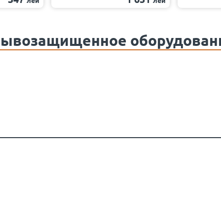
лей
лей
рывозащищенное оборудован