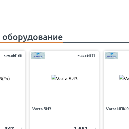
 оборудование
код:
код:
abi168
abi171
Varta БИЗ
Varta ИПК-9
347
1 651