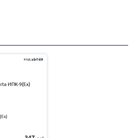
код:
abi169
(Ех)
347