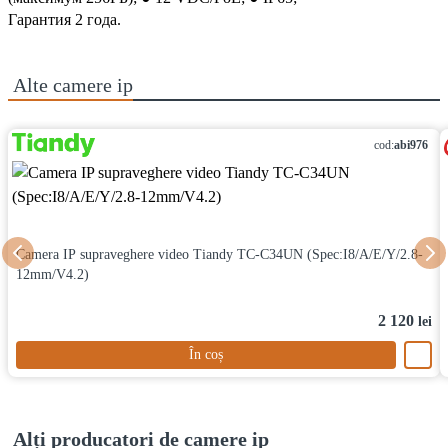
Гарантия 2 года.
Alte
camere ip
cod:
abi976
Camera IP supraveghere video Tiandy TC-C34UN (Spec:I8/A/E/Y/2.8-
12mm/V4.2)
2 120
lei
În coș
Alți producatori de camere ip