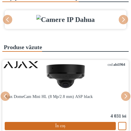
Produse văzute
cod:
abi1964
Ajax DomeCam Mini HL (8 Mp/2.8 mm) ASP black
4 031
lei
În coș