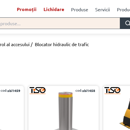
Promoții
Lichidare
Produse
Servicii
Produc
ol al accesului
/
Blocator hidraulic de trafic
cod:
cod:
abi1459
abi1458