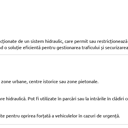
acționate de un sistem hidraulic, care permit sau restricționează
ind o soluție eficientă pentru gestionarea traficului și securizare
ru zone urbane, centre istorice sau zone pietonale.
 hidraulică. Pot fi utilizate în parcări sau la intrările în clădiri 
ite pentru oprirea forțată a vehiculelor în cazuri de urgență.