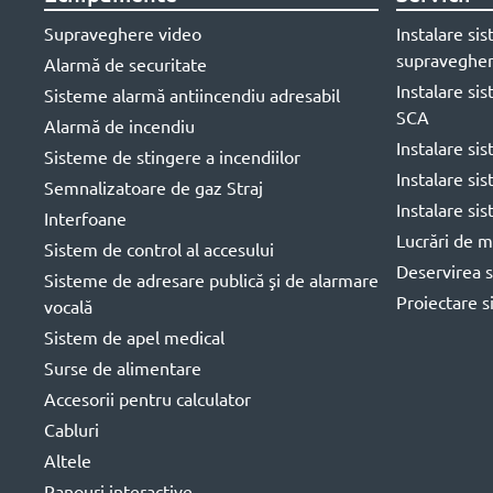
Supraveghere video
Instalare si
supravegher
Alarmă de securitate
Instalare si
Sisteme alarmă antiincendiu adresabil
SCA
Alarmă de incendiu
Instalare si
Sisteme de stingere a incendiilor
Instalare si
Semnalizatoare de gaz Straj
Instalare si
Interfoane
Lucrări de m
Sistem de control al accesului
Deservirea s
Sisteme de adresare publică şi de alarmare
Proiectare s
vocală
Sistem de apel medical
Surse de alimentare
Accesorii pentru calculator
Cabluri
Altele
Panouri interactive