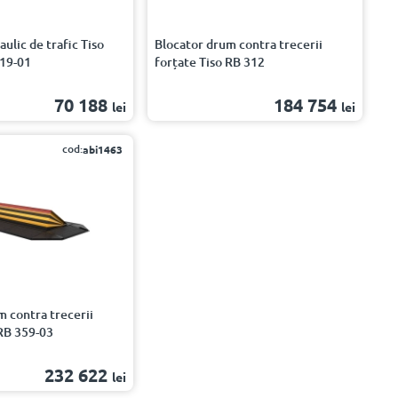
aulic de trafic Tiso
Blocator drum contra trecerii
19-01
forțate Tiso RB 312
70 188
184 754
lei
lei
cod:
abi1463
m contra trecerii
 RB 359-03
232 622
lei