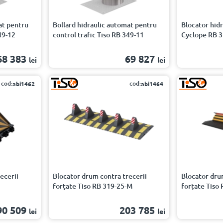
at pentru
Bollard hidraulic automat pentru
Blocator hidr
49-12
control trafic Tiso RB 349-11
Cyclope RB 3
68 383
69 827
lei
lei
cod:
cod:
abi1462
abi1464
ecerii
Blocator drum contra trecerii
Blocator dru
forțate Tiso RB 319-25-M
forțate Tiso
90 509
203 785
lei
lei