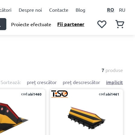
RO
ători
Despre noi
Contacte
Blog
RU
Fii partener
Proiecte efectuate
7
produse
implicit
Sortează:
preț crescător
preț descrescător
cod:
cod:
abi1460
abi1461