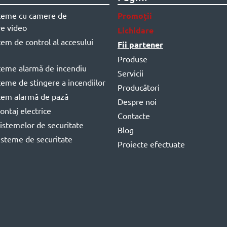
steme cu camere de
Promoții
e video
Lichidare
stem de control al accesului
Fii partener
Produse
steme alarmă de incendiu
Servicii
steme de stingere a incendiilor
Producători
stem alarmă de pază
Despre noi
ontaj electrice
Contacte
istemelor de securitate
Blog
isteme de securitate
Proiecte efectuate