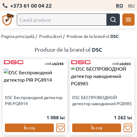
+373 61 00 04 22
RO
RU
Pagina principală
/
Producători
/
Produse de la brand-ul
DSC
DSC
Produse de la brand-ul
cod:
cod:
abi398
abi403
DSC Беспроводной детектор
DSC БЕСПРОВОДНОЙ
PIR PG8914
детектор наводнений PG8985
1 088
1 262
lei
lei
În coș
În coș