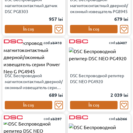
магнитоконтактный датчик
магнитоконтактный дверной/
DSC PG8303
оконный извещатель PG8945
957
679
lei
lei
În coș
În coș
cod:
cod:
abi410
abi407
DSC Беспроводной
DSC Беспроводной репитер
магнитоконтактный дверной/
DSC NEO PG4920
оконный извещатель серии
Power Neo G PG4945
689
2 039
lei
lei
În coș
În coș
cod:
cod:
abi397
abi366