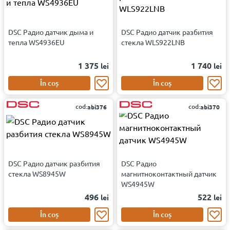
DSC Радио датчик дыма и
DSC Радио датчик разбития
тепла WS4936EU
стекла WLS922LNB
1 375
1 740
lei
lei
În coș
În coș
cod:
cod:
abi376
abi370
DSC Радио датчик разбития
DSC Радио
стекла WS8945W
магнитноконтактный датчик
WS4945W
496
522
lei
lei
În coș
În coș