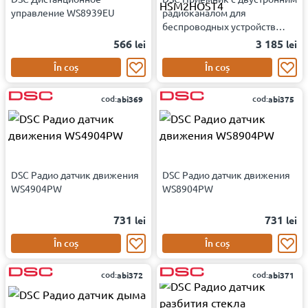
управление WS8939EU
радиоканалом для
беспроводных устройств
PowerSeries NEO HSM2HOST4
566
3 185
lei
lei
În coș
În coș
cod:
cod:
abi369
abi375
DSC Радио датчик движения
DSC Радио датчик движения
WS4904PW
WS8904PW
731
731
lei
lei
În coș
În coș
cod:
cod:
abi372
abi371