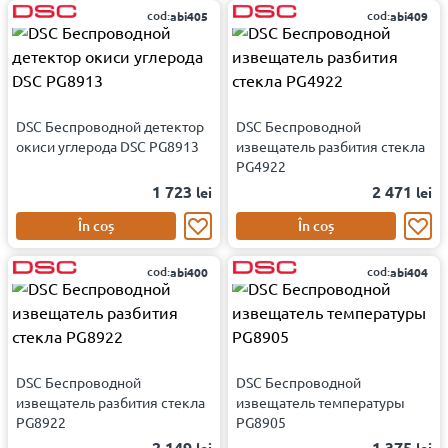
cod:
cod:
abi405
abi409
DSC Беспроводной детектор
DSC Беспроводной
окиси углерода DSC PG8913
извещатель разбития стекла
PG4922
1 723
2 471
lei
lei
În coș
În coș
cod:
cod:
abi400
abi404
DSC Беспроводной
DSC Беспроводной
извещатель разбития стекла
извещатель температуры
PG8922
PG8905
2 149
1 375