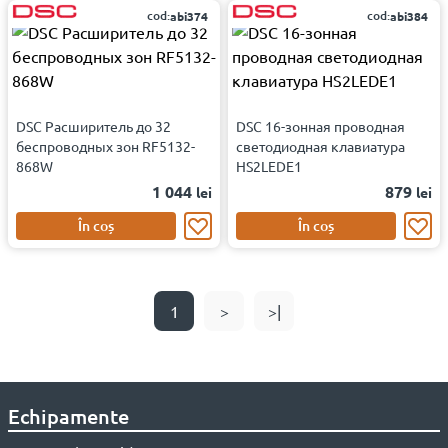
cod:
cod:
abi374
abi384
DSC Расширитель до 32
DSC 16-зонная проводная
беспроводных зон RF5132-
светодиодная клавиатура
868W
HS2LEDE1
1 044
879
lei
lei
În coș
În coș
1
>
>|
Echipamente