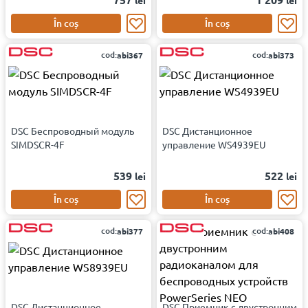
lei
lei
În coș
În coș
cod:
cod:
abi367
abi373
DSC Беспроводный модуль
DSC Дистанционное
SIMDSCR-4F
управление WS4939EU
539
522
lei
lei
În coș
În coș
cod:
cod:
abi377
abi408
DSC Дистанционное
DSC Приемник с двустронним