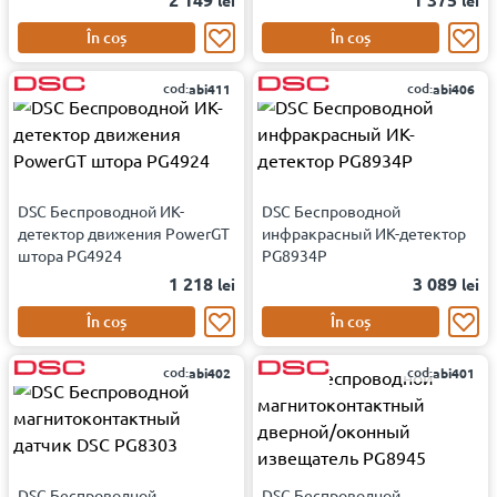
lei
lei
În coș
În coș
cod:
cod:
abi411
abi406
DSC Беспроводной ИК-
DSC Беспроводной
детектор движения PowerGT
инфракрасный ИК-детектор
штора PG4924
PG8934P
1 218
3 089
lei
lei
În coș
În coș
cod:
cod:
abi402
abi401
DSC Беспроводной
DSC Беспроводной