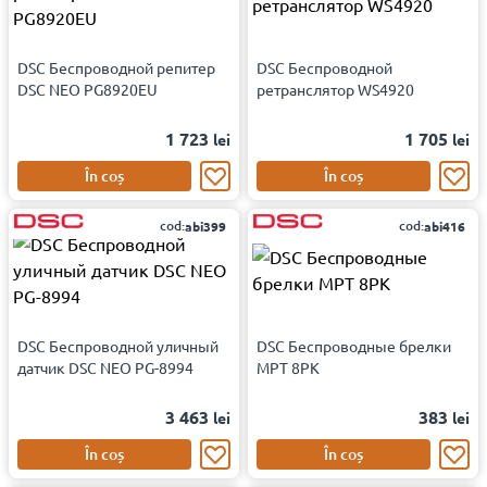
DSC Беспроводной репитер
DSC Беспроводной
DSC NEO PG8920EU
ретранслятор WS4920
1 723
1 705
lei
lei
În coș
În coș
cod:
cod:
abi399
abi416
DSC Беспроводной уличный
DSC Беспроводные брелки
датчик DSC NEO PG-8994
MPT 8PK
3 463
383
lei
lei
În coș
În coș