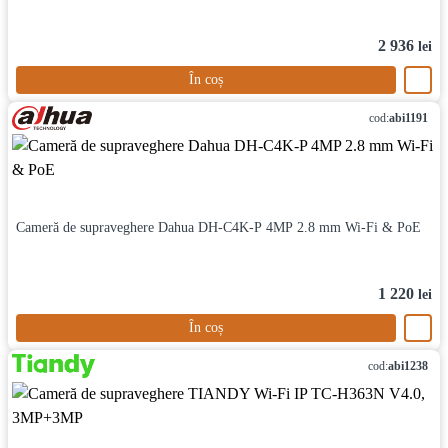
2 936
lei
În coș
cod:
abi1191
Cameră de supraveghere Dahua DH-C4K-P 4MP 2.8 mm Wi-Fi & PoE
1 220
lei
În coș
cod:
abi1238