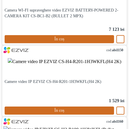
Camera WI-FI supraveghere video EZVIZ BATTERY-POWERED 2-
CAMERA KIT CS-BC1-B2 (BULLET 2 MPX)
7 123
lei
În coș
cod:
abi1150
Camere video IP EZVIZ CS-H4-R201-1H3WKFL(H4 2K)
1 529
lei
În coș
cod:
abi1160