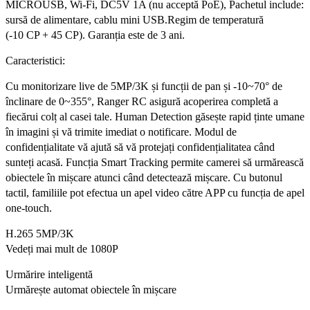
MICROUSB, Wi-Fi, DC5V 1A (nu acceptă PoE), Pachetul include:
sursă de alimentare, cablu mini USB.Regim de temperatură
(-10 CP + 45 CP). Garanția este de 3 ani.
Caracteristici:
Cu monitorizare live de 5MP/3K și funcții de pan și -10~70° de
înclinare de 0~355°, Ranger RC asigură acoperirea completă a
fiecărui colț al casei tale. Human Detection găsește rapid ținte umane
în imagini și vă trimite imediat o notificare. Modul de
confidențialitate vă ajută să vă protejați confidențialitatea când
sunteți acasă. Funcția Smart Tracking permite camerei să urmărească
obiectele în mișcare atunci când detectează mișcare. Cu butonul
tactil, familiile pot efectua un apel video către APP cu funcția de apel
one-touch.
H.265 5MP/3K
Vedeți mai mult de 1080P
Urmărire inteligentă
Urmărește automat obiectele în mișcare