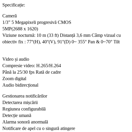
Specificație:
Cameră
1/3” 5 Megapixeli progresivă CMOS
5MP(2688 x 1620)
Viziune nocturnă: 10 m (33 ft) Distanță 3,6 mm
Câmp vizual cu
obiectiv fix : 77°(H), 40°(V), 91°(D)
0~ 355° Pan & 0~70° Tilt
Video și audio
Compresie video: H.265/H.264
Până la 25/30 fps Rată de cadre
Zoom digital
Audio bidirecțional
Gestionarea notificărilor
Detectarea mișcării
Regiunea configurabilă
Detecție umană
Alarma sonoră anormală
Notificare de apel cu o singură atingere