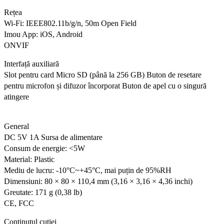
Rețea
Wi-Fi: IEEE802.11b/g/n, 50m Open Field
Imou App: iOS, Android
ONVIF
Interfață auxiliară
Slot pentru card Micro SD (până la 256 GB)
Buton de resetare
pentru microfon și difuzor încorporat
Buton de apel cu o singură
atingere
General
DC 5V 1A Sursa de alimentare
Consum de energie: <5W
Material: Plastic
Mediu de lucru: -10°C~+45°C, mai puțin de 95%RH
Dimensiuni: 80 × 80 × 110,4 mm (3,16 × 3,16 × 4,36 inchi)
Greutate: 171 g (0,38 lb)
CE, FCC
Conținutul cutiei