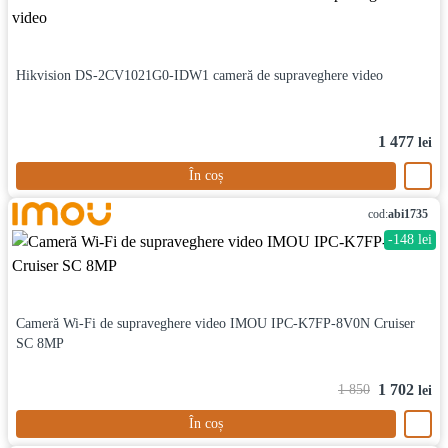
Hikvision DS-2CV1021G0-IDW1 cameră de supraveghere video
1 477
lei
În coș
cod:
abi1735
-148 lei
Cameră Wi-Fi de supraveghere video IMOU IPC-K7FP-8V0N Cruiser
SC 8MP
1 702
1 850
lei
În coș