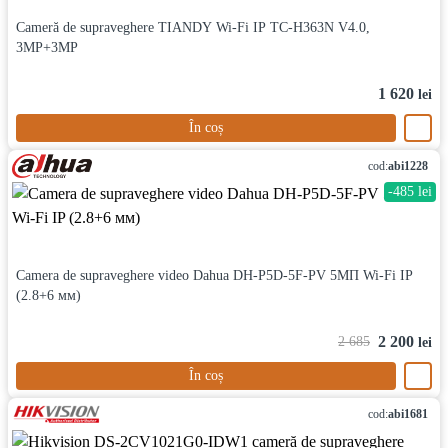
Cameră de supraveghere TIANDY Wi-Fi IP TC-H363N V4.0,
3MP+3MP
1 620
lei
În coș
cod:
abi1228
-485 lei
Camera de supraveghere video Dahua DH-P5D-5F-PV 5МП Wi-Fi IP
(2.8+6 мм)
2 200
2 685
lei
În coș
cod:
abi1681