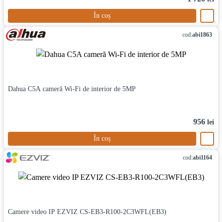
În coș
cod:
abi1863
Dahua C5A cameră Wi-Fi de interior de 5MP
956
lei
În coș
cod:
abi1164
Camere video IP EZVIZ CS-EB3-R100-2C3WFL(EB3)