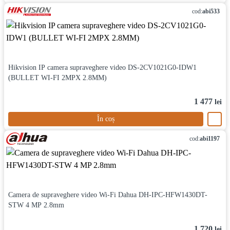
cod:
abi533
Hikvision IP camera supraveghere video DS-2CV1021G0-IDW1
(BULLET WI-FI 2MPX 2.8MM)
1 477
lei
În coș
cod:
abi1197
Camera de supraveghere video Wi-Fi Dahua DH-IPC-HFW1430DT-
STW 4 MP 2.8mm
1 720
lei