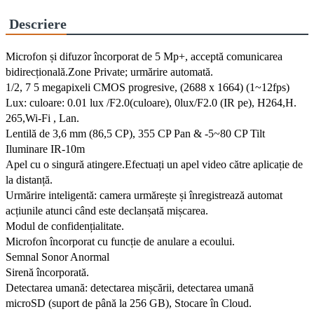
Descriere
Microfon și difuzor încorporat de 5 Mp+, acceptă comunicarea
bidirecțională.Zone Private; urmărire automată.
1/2, 7 5 megapixeli CMOS progresive, (2688 x 1664) (1~12fps)
Lux: culoare: 0.01 lux /F2.0(culoare), 0lux/F2.0 (IR pe), H264,H.
265,Wi-Fi , Lan.
Lentilă de 3,6 mm (86,5 CP), 355 CP Pan & -5~80 CP Tilt
Iluminare IR-10m
Apel cu o singură atingere.Efectuați un apel video către aplicație de
la distanță.
Urmărire inteligentă: camera urmărește și înregistrează automat
acțiunile atunci când este declanșată mișcarea.
Modul de confidențialitate.
Microfon încorporat cu funcție de anulare a ecoului.
Semnal Sonor Anormal
Sirenă încorporată.
Detectarea umană: detectarea mișcării, detectarea umană
microSD (suport de până la 256 GB), Stocare în Cloud.