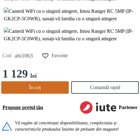
abi1063
Cod:
Favorite
1 129
lei
În coș
Comandă rapid
Propune prețul tău
Partener
Vă rugăm să concretizați disponibilitatea, complectația și
caracteristicile produsului înainte de preluare din magazin!