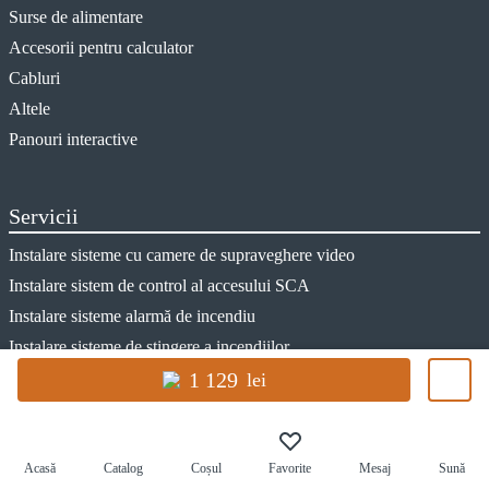
Surse de alimentare
Accesorii pentru calculator
Cabluri
Altele
Panouri interactive
Servicii
Instalare sisteme cu camere de supraveghere video
Instalare sistem de control al accesului SCA
Instalare sisteme alarmă de incendiu
Instalare sisteme de stingere a incendiilor
Instalare sistem alarmă de pază
1 129
lei
Lucrări de montaj electrice
Deservirea sistemelor de securitate
Proiectare sisteme de securitate
Acasă
Catalog
Coșul
Favorite
Mesaj
Sună