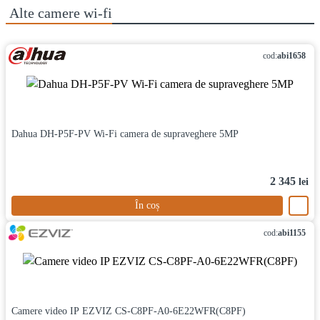
Alte
camere wi-fi
cod:
abi1658
Dahua DH-P5F-PV Wi-Fi camera de supraveghere 5MP
2 345
lei
În coș
cod:
abi1155
Camere video IP EZVIZ CS-C8PF-A0-6E22WFR(C8PF)