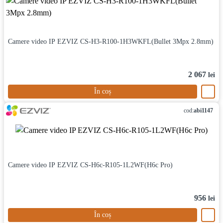
Camere video IP EZVIZ CS-H3-R100-1H3WKFL(Bullet 3Mpx 2.8mm)
2 067
lei
În coș
cod:
abi1147
Camere video IP EZVIZ CS-H6c-R105-1L2WF(H6c Pro)
956
lei
În coș