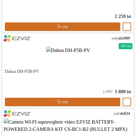
2 259
lei
În coș
cod:
abi2009
-80 lei
Dahua DH-P5B-PV
1 800
1 880
lei
În coș
cod:
abi634