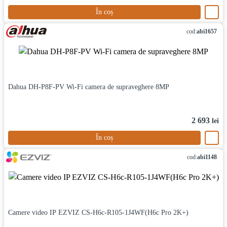
În coș
cod:
abi1657
Dahua DH-P8F-PV Wi-Fi camera de supraveghere 8MP
2 693
lei
În coș
cod:
abi1148
Camere video IP EZVIZ CS-H6c-R105-1J4WF(H6c Pro 2K+)