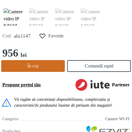
abi1147
Cod:
Favorite
956
lei
În coș
Comandă rapid
Propune prețul tău
Partener
Vă rugăm să concretizați disponibilitatea, complectația și
caracteristicile produsului înainte de preluare din magazin!
Categoria
Camere WI-FI
Producător