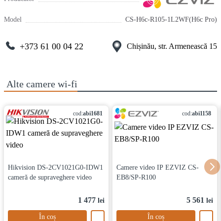
Model
CS-H6c-R105-1L2WF(H6c Pro)
+373 61 00 04 22
Chișinău, str. Armenească 15
Alte
camere wi-fi
cod:
abi1681
cod:
abi1158
Hikvision DS-2CV1021G0-IDW1
Camere video IP EZVIZ CS-
cameră de supraveghere video
EB8/SP-R100
1 477
5 561
lei
lei
În coș
În coș