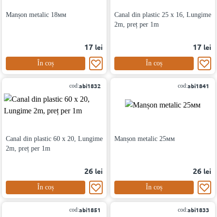
Manșon metalic 18мм
Canal din plastic 25 х 16, Lungime
2m, preț per 1m
17
17
lei
lei
În coș
În coș
abi1832
abi1841
cod:
cod:
Canal din plastic 60 x 20, Lungime
Manșon metalic 25мм
2m, preț per 1m
26
26
lei
lei
În coș
În coș
abi1851
abi1833
cod:
cod: