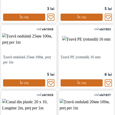
3
5
lei
lei
În coș
În coș
abi1838
abi1853
cod:
cod:
Țeavă ondulată 25мм 100м, preț
Țeavă PE (rotundă) 16 mm
per 1m
5
6
lei
lei
În coș
În coș
abi1828
abi1837
cod:
cod: