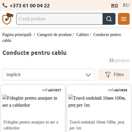
+373 61 00 04 22
RO
RU
Pagina principală
/
Categorii de produse
/
Cabluri
/
Conducte pentru
cablu
Conducte pentru cablu
33
produse
implicit
Filtru
abi1827
abi1836
cod:
cod:
Frânghie pentru aranjare in aer a
Țeavă ondulată 16мм 100м, preț
cablurilor
per 1m