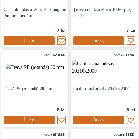
Canal din plastic 20 х 10, Lungime
Țeavă ondulată 20мм 100м, preț
2m, preț per 1m
per 1m
7
7
lei
lei
În coș
În coș
abi1854
abi1834
cod:
cod:
Țeavă PE (rotundă) 20 mm
Cablu-canal adeziv 20x10x2000
8
8
lei
lei
În coș
În coș
abi1839
abi1855
cod:
cod: