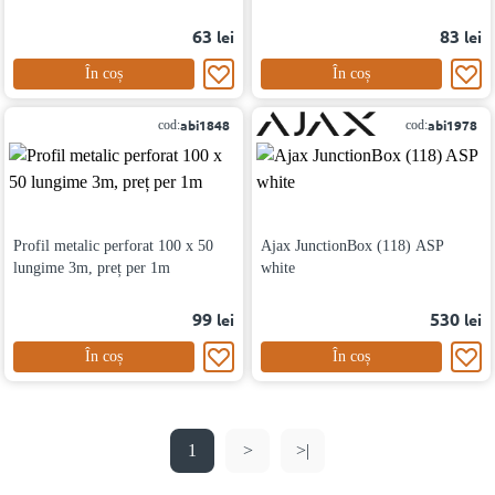
63
83
lei
lei
În coș
În coș
abi1848
abi1978
cod:
cod:
Profil metalic perforat 100 x 50
Ajax JunctionBox (118) ASP
lungime 3m, preț per 1m
white
99
530
lei
lei
În coș
În coș
1
>
>|