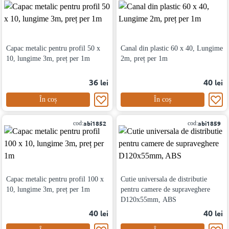
Capac metalic pentru profil 50 x
Canal din plastic 60 х 40, Lungime
10, lungime 3m, preț per 1m
2m, preț per 1m
36
40
lei
lei
În coș
În coș
abi1852
abi1859
cod:
cod:
Capac metalic pentru profil 100 x
Cutie universala de distributie
10, lungime 3m, preț per 1m
pentru camere de supraveghere
D120x55mm, ABS
40
40
lei
lei