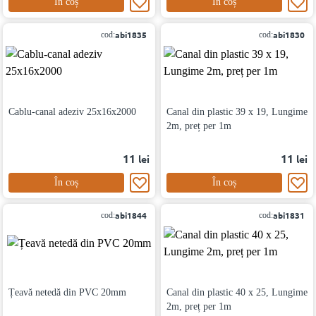
În coș
În coș
abi1835
abi1830
cod:
cod:
Cablu-canal adeziv 25x16x2000
Canal din plastic 39 х 19, Lungime
2m, preț per 1m
11
11
lei
lei
În coș
În coș
abi1844
abi1831
cod:
cod:
Țeavă netedă din PVC 20mm
Canal din plastic 40 х 25, Lungime
2m, preț per 1m