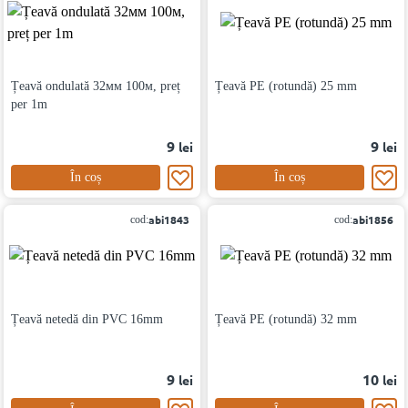
Țeavă ondulată 32мм 100м, preț
Țeavă PE (rotundă) 25 mm
per 1m
9
9
lei
lei
În coș
În coș
abi1843
abi1856
cod:
cod:
Țeavă netedă din PVC 16mm
Țeavă PE (rotundă) 32 mm
9
10
lei
lei