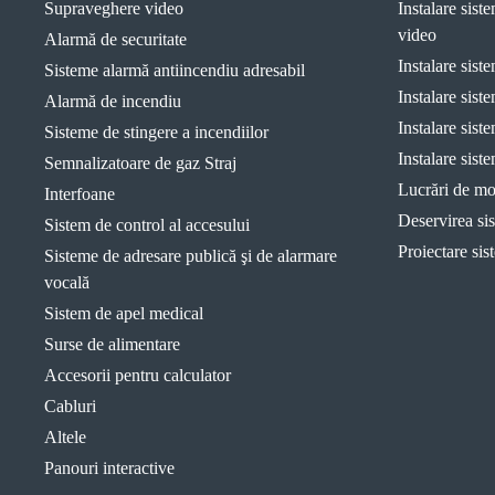
Supraveghere video
Instalare sis
video
Alarmă de securitate
Instalare sist
Sisteme alarmă antiincendiu adresabil
Instalare sist
Alarmă de incendiu
Instalare sist
Sisteme de stingere a incendiilor
Instalare sist
Semnalizatoare de gaz Straj
Lucrări de mon
Interfoane
Deservirea sis
Sistem de control al accesului
Proiectare sis
Sisteme de adresare publică şi de alarmare
vocală
Sistem de apel medical
Surse de alimentare
Accesorii pentru calculator
Cabluri
Altele
Panouri interactive