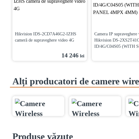
Hikvision IDS-2CD7A46G2-IZHS
Camera IP supraveghere 
cameră de supraveghere video 4G
Hikvision DS-2XS2T41
ID/4G/C04S05 (WITH 
PANEL 4MPX 4MM)
14 246
lei
Alți producatori de camere wire
Produse văzute