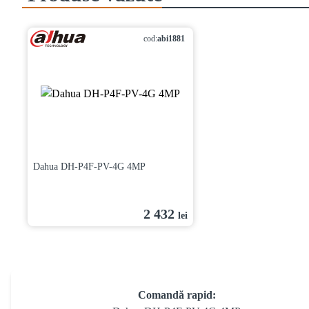
cod:
abi1881
Dahua DH-P4F-PV-4G 4MP
2 432
lei
Comandă rapid: