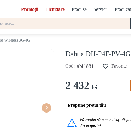
Promoții
Lichidare
Produse
Servicii
Producăt
e Wireless 3G/4G
Dahua DH-P4F-PV-4
abi1881
Cod:
Favorite
2 432
lei
Propune prețul tău
Vă rugăm să concretizați dispon
din magazin!