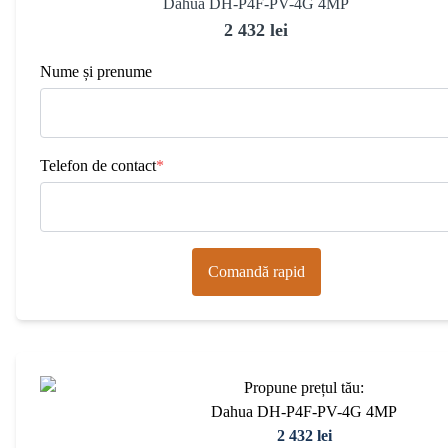
Dahua DH-P4F-PV-4G 4MP
2 432 lei
Nume și prenume
Telefon de contact
*
Comandă rapid
Propune prețul tău:
Dahua DH-P4F-PV-4G 4MP
2 432 lei