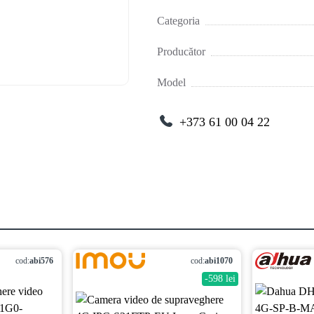
Categoria
Producător
Model
+373 61 00 04 22
cod:
abi576
cod:
abi1070
-598 lei