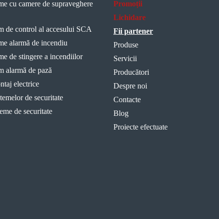
teme cu camere de supraveghere
Promoții
Lichidare
em de control al accesului SCA
Fii partener
eme alarmă de incendiu
Produse
eme de stingere a incendiilor
Servicii
em alarmă de pază
Producători
taj electrice
Despre noi
temelor de securitate
Contacte
teme de securitate
Blog
Proiecte efectuate