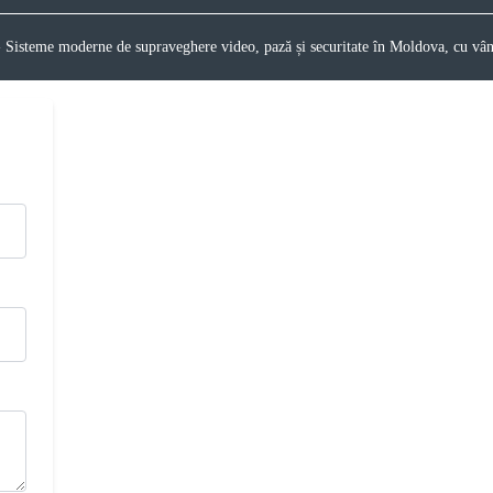
eme moderne de supraveghere video, pază și securitate în Moldova, cu vânzare 