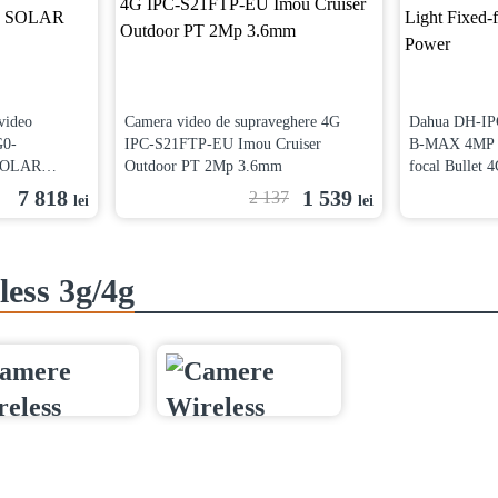
video
Camera video de supraveghere 4G
Dahua DH-I
G0-
IPC-S21FTP-EU Imou Cruiser
B-MAX 4MP S
SOLAR
Outdoor PT 2Mp 3.6mm
focal Bullet 
7 818
1 539
2 137
lei
lei
less 3g/4g