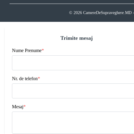
© 2026 CamereDeSupraveghere.MD - Sist
Trimite mesaj
Nume Prenume
*
Nr. de telefon
*
Mesaj
*