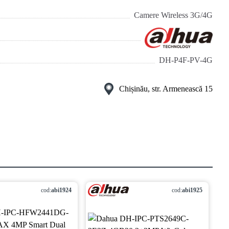
Camere Wireless 3G/4G
DH-P4F-PV-4G
Chișinău, str. Armenească 15
cod:
abi1924
cod:
abi1925