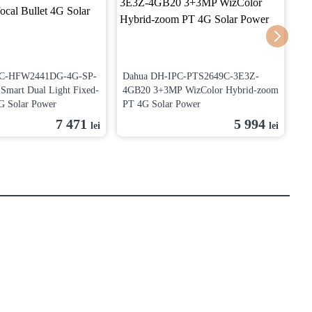
PC-HFW2441DG-4G-SP-
Dahua DH-IPC-PTS2649C-3E3Z-
Ca
mart Dual Light Fixed-
4GB20 3+3MP WizColor Hybrid-zoom
KI
4G Solar Power
PT 4G Solar Power
HF
7 471
5 994
lei
lei