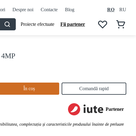
ori
Despre noi
Contacte
Blog
RO
RU
Proiecte efectuate
Fii partener
G 4MP
În coș
Comandă rapid
Partener
ibilitatea, complectația și caracteristicile produsului înainte de preluare