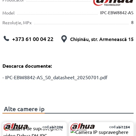
IPC-EBW8842-AS
Model
8
Rezoluție, MPx
+373 61 00 04 22
Chișinău, str. Armenească 15
Descarca documente:
- IPC-EBW8842-AS_S0_datasheet_20250701.pdf
Alte
camere ip
cod:
cod:
abi1206
abi1254