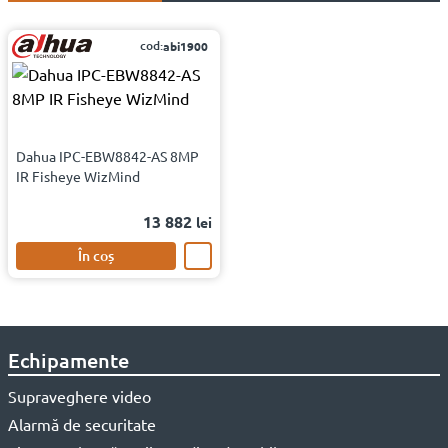
cod:
abi1900
Dahua IPC-EBW8842-AS 8MP
IR Fisheye WizMind
13 882
lei
În coș
Echipamente
Supraveghere video
Alarmă de securitate