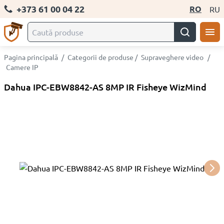
+373 61 00 04 22
RO
RU
Pagina principală
/
Categorii de produse
/
Supraveghere video
/
Camere IP
Dahua IPC-EBW8842-AS 8MP IR Fisheye WizMind