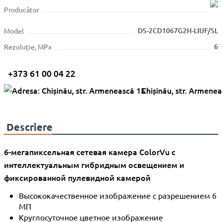
Producător
DS-2CD1067G2H-LIUF/SL
Model
6
Rezoluție, MPx
+373 61 00 04 22
Chișinău, str. Armene
Descriere
6-мегапиксельная сетевая камера ColorVu с
интеллектуальным гибридным освещением и
фиксированной пулевидной камерой
Высококачественное изображение с разрешением 6
МП
Круглосуточное цветное изображение