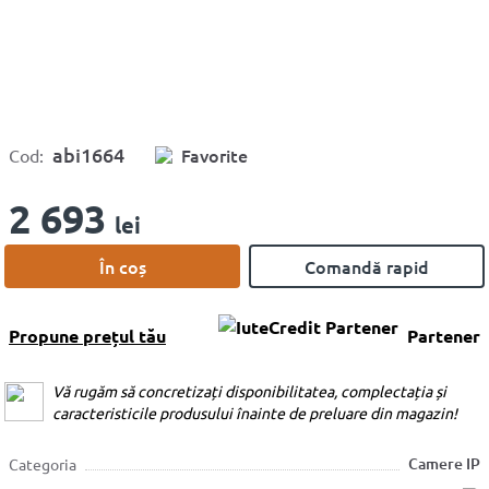
abi1664
Favorite
Cod:
2 693
lei
În coș
Comandă rapid
Propune prețul tău
Partener
Vă rugăm să concretizați disponibilitatea, complectația și
caracteristicile produsului înainte de preluare din magazin!
Camere IP
Categoria