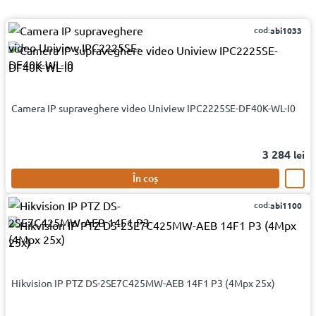
cod:
abi1033
Camera IP supraveghere video Uniview IPC2225SE-DF40K-WL-I0
3 284
lei
În coș
cod:
abi1100
Hikvision IP PTZ DS-2SE7C425MW-AEB 14F1 P3 (4Mpx 25x)