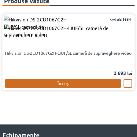
Produse văzute
cod:
abi1664
Hikvision DS-2CD1067G2H-LIUF/SL cameră de supraveghere video
2 693
lei
În coș
Echipamente