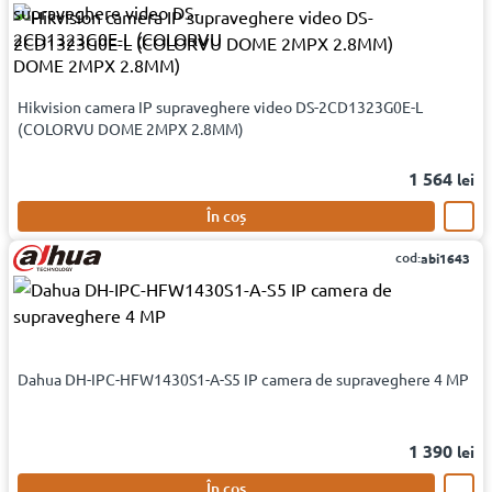
Hikvision camera IP supraveghere video DS-2CD1323G0E-L
(COLORVU DOME 2MPX 2.8MM)
1 564
lei
În coș
cod:
abi1643
Dahua DH-IPC-HFW1430S1-A-S5 IP camera de supraveghere 4 MP
1 390
lei
În coș