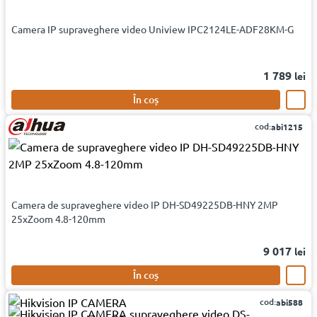
Camera IP supraveghere video Uniview IPC2124LE-ADF28KM-G
1 789
lei
În coș
cod:
abi1215
Camera de supraveghere video IP DH-SD49225DB-HNY 2MP
25xZoom 4.8-120mm
9 017
lei
În coș
cod:
abi588