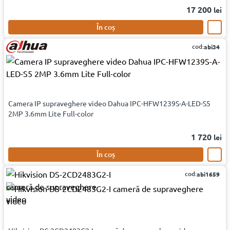
17 200
lei
În coș
cod:
abi34
Camera IP supraveghere video Dahua IPC-HFW1239S-A-LED-S5
2MP 3.6mm Lite Full-color
1 720
lei
În coș
cod:
abi1659