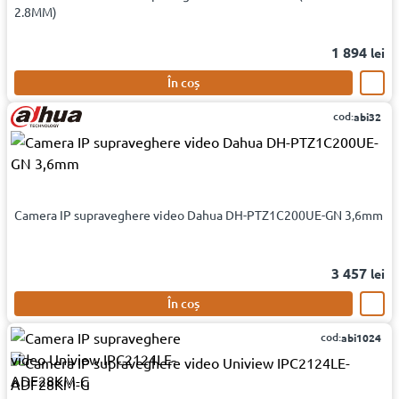
2.8MM)
1 894
lei
În coș
cod:
abi32
Camera IP supraveghere video Dahua DH-PTZ1C200UE-GN 3,6mm
3 457
lei
În coș
cod:
abi1024