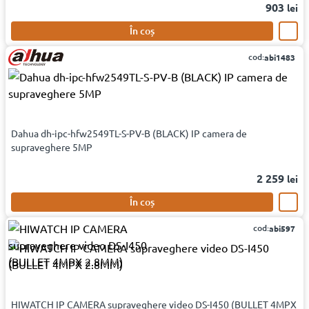
903
lei
În coș
cod:
abi1483
Dahua dh-ipc-hfw2549TL-S-PV-B (BLACK) IP camera de
supraveghere 5MP
2 259
lei
În coș
cod:
abi597
HIWATCH IP CAMERA supraveghere video DS-I450 (BULLET 4MPX