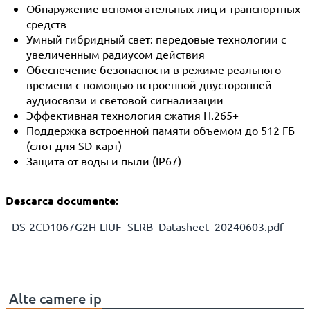
Обнаружение вспомогательных лиц и транспортных
средств
Умный гибридный свет: передовые технологии с
увеличенным радиусом действия
Обеспечение безопасности в режиме реального
времени с помощью встроенной двусторонней
аудиосвязи и световой сигнализации
Эффективная технология сжатия H.265+
Поддержка встроенной памяти объемом до 512 ГБ
(слот для SD-карт)
Защита от воды и пыли (IP67)
Descarca documente:
- DS-2CD1067G2H-LIUF_SLRB_Datasheet_20240603.pdf
Alte
camere ip