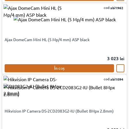
cod:
abi1962
Ajax DomeCam Mini HL (5 Mp/4 mm) ASP black
3 023
lei
În coș
cod:
abi1094
Hikvision IP Camera DS-2CD2083G2-IU (Bullet 8Mpx 2.8mm)