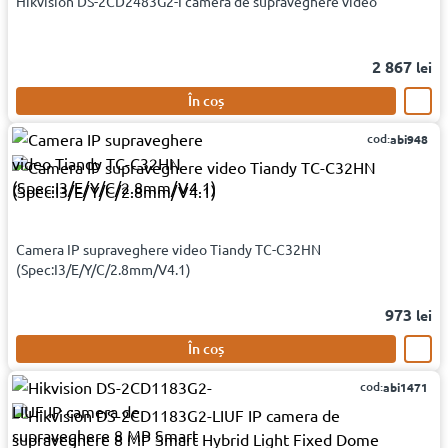
Hikvision DS-2CD2483G2-I cameră de supraveghere video
2 867
lei
În coș
cod:
abi948
Camera IP supraveghere video Tiandy TC-C32HN
(Spec:I3/E/Y/C/2.8mm/V4.1)
973
lei
În coș
cod:
abi1471