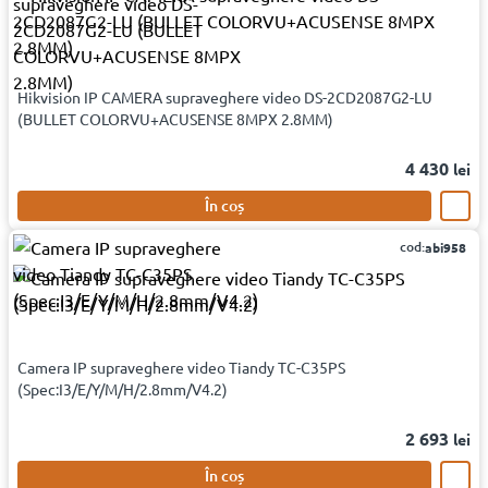
Hikvision IP CAMERA supraveghere video DS-2CD2087G2-LU
(BULLET COLORVU+ACUSENSE 8MPX 2.8MM)
4 430
lei
În coș
cod:
abi958
Camera IP supraveghere video Tiandy TC-C35PS
(Spec:I3/E/Y/M/H/2.8mm/V4.2)
2 693
lei
În coș