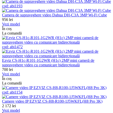
cod:
abi1193
Camera de supraveghere video Dahua DH-C3A 3MP Wi-Fi Cube
956
lei
Vezi model
În coș
La comandă
cod:
abi1472
Ezviz CS-H1c-R101-1G2WR (H1c) 2MP mini cameră de
supraveghere video cu comunicare bidirecțională
700
lei
Vezi model
În coș
La comandă
cod:
abi1154
Camere video IP EZVIZ CS-H8-R100-1J5WKFL(H8 Pro 3K)
2 172
lei
Vezi model