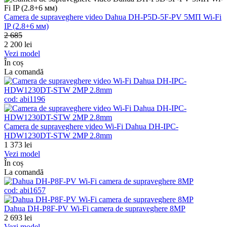
Camera de supraveghere video Dahua DH-P5D-5F-PV 5МП Wi-Fi
IP (2.8+6 мм)
2 685
2 200
lei
Vezi model
În coș
La comandă
cod:
abi1196
Camera de supraveghere video Wi-Fi Dahua DH-IPC-
HDW1230DT-STW 2MP 2.8mm
1 373
lei
Vezi model
În coș
La comandă
cod:
abi1657
Dahua DH-P8F-PV Wi-Fi camera de supraveghere 8MP
2 693
lei
Vezi model