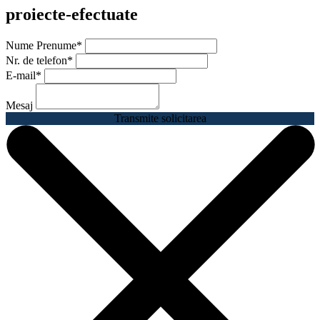
proiecte-efectuate
Nume Prenume
*
Nr. de telefon
*
E-mail
*
Mesaj
Transmite solicitarea