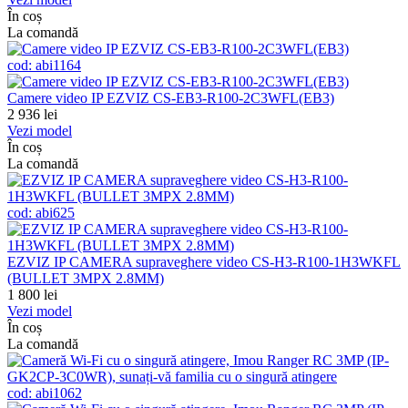
În coș
La comandă
cod:
abi1164
Camere video IP EZVIZ CS-EB3-R100-2C3WFL(EB3)
2 936
lei
Vezi model
În coș
La comandă
cod:
abi625
EZVIZ IP CAMERA supraveghere video CS-H3-R100-1H3WKFL
(BULLET 3MPX 2.8MM)
1 800
lei
Vezi model
În coș
La comandă
cod:
abi1062