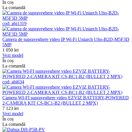
În coș
La comandă
cod:
abi1319
Camera de supraveghere video IP Wi-Fi Uniarch Uho-B2D-M5F3D
5MP
1 050
lei
Vezi model
În coș
La comandă
cod:
abi634
Camera WI-FI supraveghere video EZVIZ BATTERY-POWERED
2-CAMERA KIT CS-BC1-B2 (BULLET 2 MPX)
7 123
lei
Vezi model
În coș
La comandă