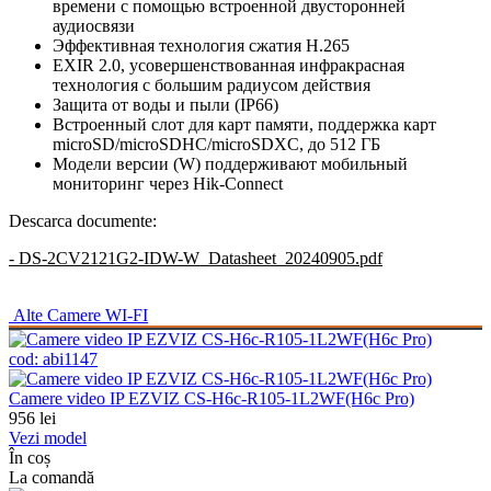
времени с помощью встроенной двусторонней
аудиосвязи
Эффективная технология сжатия H.265
EXIR 2.0, усовершенствованная инфракрасная
технология с большим радиусом действия
Защита от воды и пыли (IP66)
Встроенный слот для карт памяти, поддержка карт
microSD/microSDHC/microSDXC, до 512 ГБ
Модели версии (W) поддерживают мобильный
мониторинг через Hik-Connect
Descarca documente:
- DS-2CV2121G2-IDW-W_Datasheet_20240905.pdf
Alte
Camere WI-FI
cod:
abi1147
Camere video IP EZVIZ CS-H6c-R105-1L2WF(H6c Pro)
956
lei
Vezi model
În coș
La comandă