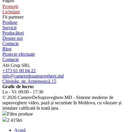
Pagini
Promoții
Lichidare
Fii partener
Produse
Servicii
Producători
Despre noi
Contacte
Blog
Proiecte efectuate
Contacte
Abi Grup SRL
+373 61 00 04 22
info@cameredesupraveghere.md
Chișinău, str. Armenească 15
Grafic de lucru:
Lu - Vi: 09:00 - 17:30
© 2026 CamereDeSupraveghere.MD - Sisteme moderne de
supraveghere video, pază și securitate în Moldova, cu vânzare și
instalare calificată în toată țara.
Filtru produse
2 415
lei
Acasă