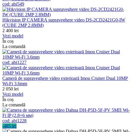
cod:
abi549
Hikvision IP CAMERA supraveghere video DS-2CD2421G0-IW
(CUBE 2MP 2.8MM)
2 400
lei
Vezi model
În coș
La comandă
cod:
abi1227
Cameră de supraveghere video exterioară Imou Cruiser Dual 10MP
Wi-Fi 3.6mm
2 050
lei
Vezi model
În coș
La comandă
cod:
abi1228
-485 lei