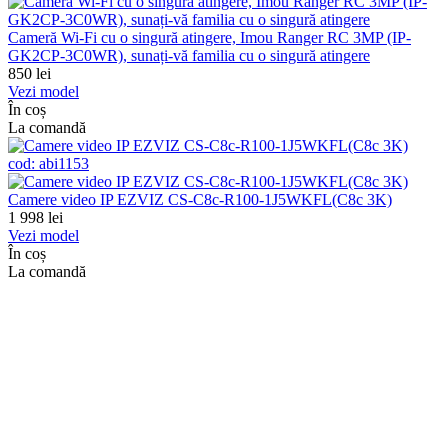
Cameră Wi-Fi cu o singură atingere, Imou Ranger RC 3MP (IP-
GK2CP-3C0WR), sunați-vă familia cu o singură atingere
850
lei
Vezi model
În coș
La comandă
cod:
abi1153
Camere video IP EZVIZ CS-C8c-R100-1J5WKFL(C8c 3K)
1 998
lei
Vezi model
În coș
La comandă