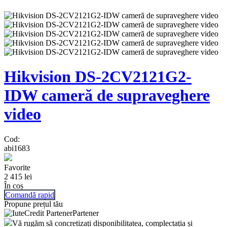
Hikvision DS-2CV2121G2-
IDW cameră de supraveghere
video
Cod:
abi1683
Favorite
2 415
lei
În coș
Comandă rapid
Propune prețul tău
Partener
Vă rugăm să concretizați disponibilitatea, complectația și