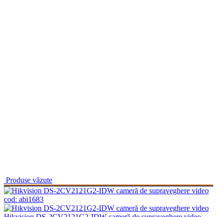
Produse văzute
cod:
abi1683
Hikvision DS-2CV2121G2-IDW cameră de supraveghere video