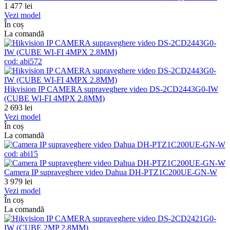
1 477
lei
Vezi model
În coș
La comandă
cod:
abi572
Hikvision IP CAMERA supraveghere video DS-2CD2443G0-IW
(CUBE WI-FI 4MPX 2.8MM)
2 693
lei
Vezi model
În coș
La comandă
cod:
abi15
Camera IP supraveghere video Dahua DH-PTZ1C200UE-GN-W
3 979
lei
Vezi model
În coș
La comandă