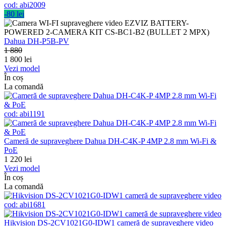
cod:
abi2009
-80 lei
Dahua DH-P5B-PV
1 880
1 800
lei
Vezi model
În coș
La comandă
cod:
abi1191
Cameră de supraveghere Dahua DH-C4K-P 4MP 2.8 mm Wi-Fi &
PoE
1 220
lei
Vezi model
În coș
La comandă
cod:
abi1681
Hikvision DS-2CV1021G0-IDW1 cameră de supraveghere video