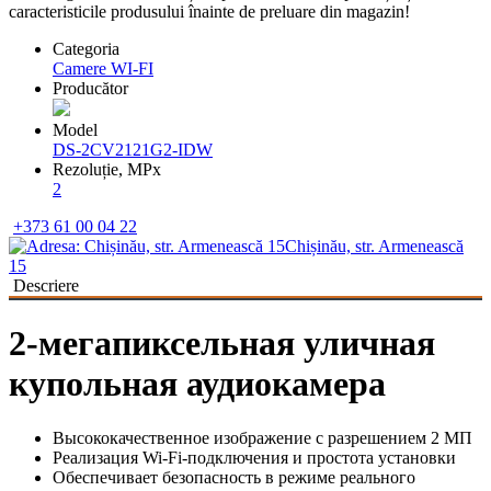
caracteristicile produsului înainte de preluare din magazin!
Categoria
Camere WI-FI
Producător
Model
DS-2CV2121G2-IDW
Rezoluție, MPx
2
+373 61 00 04 22
Chișinău, str. Armenească
15
Descriere
2-мегапиксельная уличная
купольная аудиокамера
Высококачественное изображение с разрешением 2 МП
Реализация Wi-Fi-подключения и простота установки
Обеспечивает безопасность в режиме реального