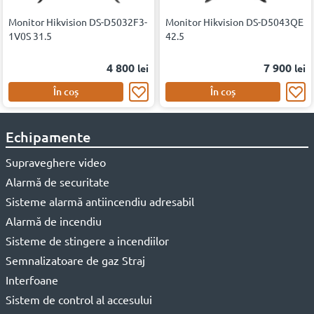
Monitor Hikvision DS-D5032F3-
Monitor Hikvision DS-D5043QE
1V0S 31.5
42.5
4 800
7 900
lei
lei
În coș
În coș
Echipamente
Supraveghere video
Alarmă de securitate
Sisteme alarmă antiincendiu adresabil
Alarmă de incendiu
Sisteme de stingere a incendiilor
Semnalizatoare de gaz Straj
Interfoane
Sistem de control al accesului