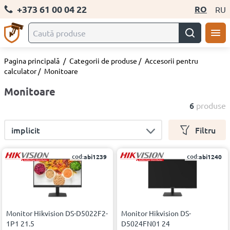
+373 61 00 04 22
RO
RU
Pagina principală
/
Categorii de produse
/
Accesorii pentru
calculator
/
Monitoare
Monitoare
6
produse
implicit
Filtru
cod:
cod:
abi1239
abi1240
Monitor Hikvision DS-D5022F2-
Monitor Hikvision DS-
1P1 21.5
D5024FN01 24