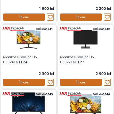
1 900
2 200
lei
lei
În coș
În coș
cod:
cod:
abi1241
abi1242
Monitor Hikvision DS-
Monitor Hikvision DS-
D5024FN11 24
D5027FN01 27
2 300
2 900
lei
lei
În coș
În coș
cod:
cod:
abi1243
abi1244