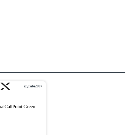
код:
abi2007