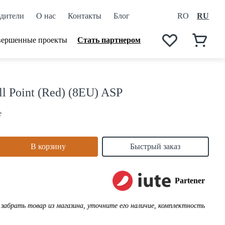
дители
О нас
Контакты
Блог
RO
RU
вершенные проекты
Стать партнером
l Point (Red) (8EU) ASP
е
В корзину
Быстрый заказ
Partener
забрать товар из магазина, уточните его наличие, комплектность