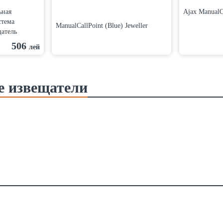
ьная
Ajax ManualCa
стема
ManualCallPoint (Blue) Jeweller
щатель
506
лей
е извещатели