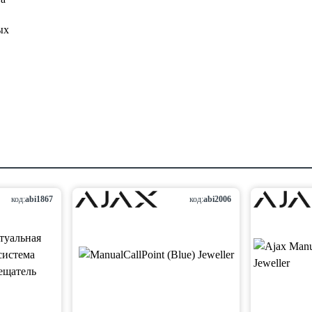
ых
код:
abi1867
код:
abi2006