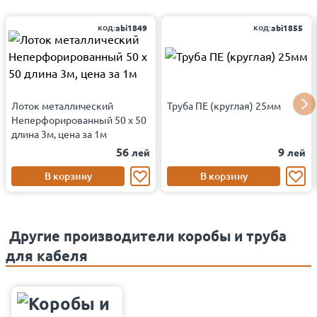
код:
код:
abi1849
abi1855
Лоток металлический
Труба ПЕ (круглая) 25мм
Неперфорированный 50 x 50
длина 3м, цена за 1м
56
9
лей
лей
В корзину
В корзину
Другие производители коробы и труба
для кабеля