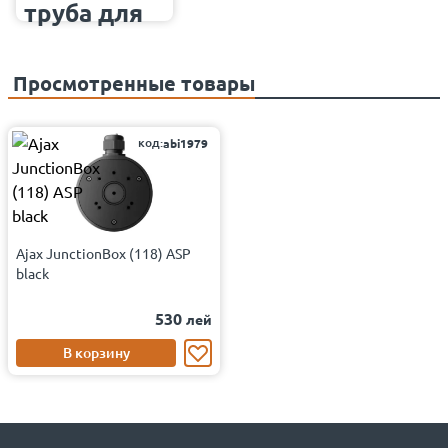
Просмотренные товары
код:
abi1979
Ajax JunctionBox (118) ASP
black
530
лей
В корзину