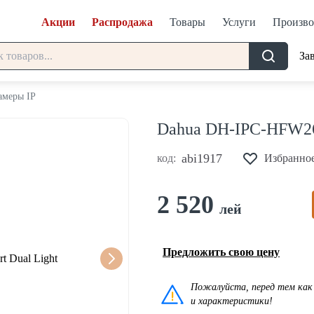
Акции
Распродажа
Товары
Услуги
Произво
За
амеры IP
Dahua DH-IPC-HFW264
abi1917
код:
Избранно
2 520
лей
Предложить свою цену
Пожалуйста, перед тем как 
и характеристики!