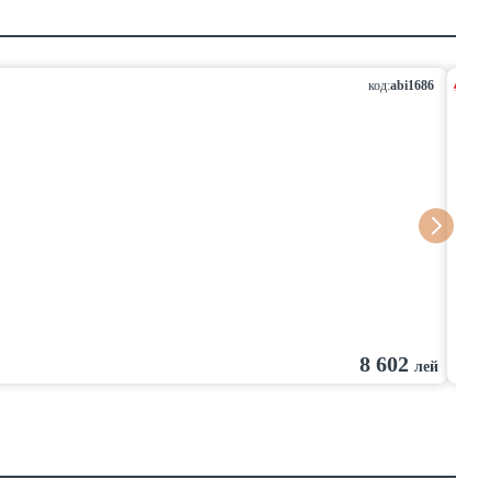
код:
abi1686
Hikv
8 602
лей