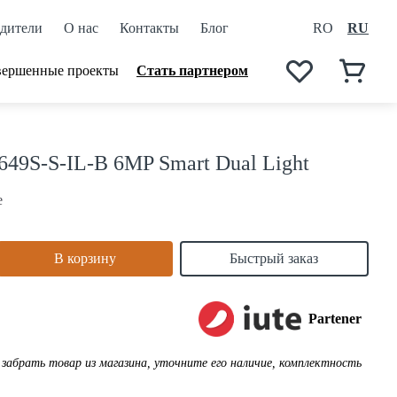
дители
О нас
Контакты
Блог
RO
RU
вершенные проекты
Стать партнером
9S-S-IL-B 6MP Smart Dual Light
е
В корзину
Быстрый заказ
Partener
забрать товар из магазина, уточните его наличие, комплектность