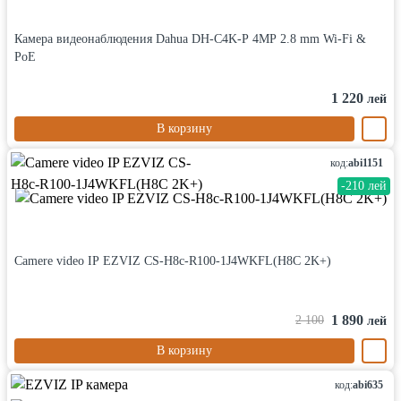
Камера видеонаблюдения Dahua DH-C4K-P 4MP 2.8 mm Wi-Fi &
PoE
1 220
лей
В корзину
код:
abi1151
-210 лей
Camere video IP EZVIZ CS-H8c-R100-1J4WKFL(H8C 2K+)
1 890
2 100
лей
В корзину
код:
abi635