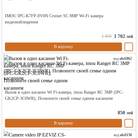
IMOU IPC-K7FP-8V0N Cruiser SC 8MP Wi-Fi камера
видеонаблюдения
1 702
1 850
лей
В корзину
код:
abi1062
Вызов в одно касание Wi Fi-камера, imou Ranger RC 3MP (IPC-
GK2CP-3C0WR), Позвоните своей семье одним касанием
850
лей
В корзину
код:
abi1158