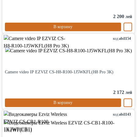
2 200
лей
В корзину
код:
abi1154
Camere video IP EZVIZ CS-H8-R100-1J5WKFL(H8 Pro 3K)
2 172
лей
В корзину
код:
abi1143