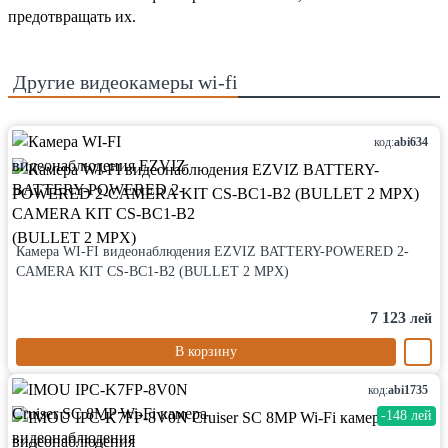
предотвращать их.
Другие
видеокамеры wi-fi
код:
abi634
Камера WI-FI видеонаблюдения EZVIZ BATTERY-POWERED 2-
CAMERA KIT CS-BC1-B2 (BULLET 2 MPX)
7 123
лей
В корзину
код:
abi1735
-148 лей