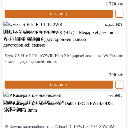
1 720
лей
В корзину
код:
abi1472
Ezviz CS-H1c-R101-1G2WR (H1c) 2 Megapixel домашняя Wi-Fi мини
камера с двусторонней связью
700
лей
В корзину
код:
abi16
IP Камера видеонаблюдения Dahua IPC-HFW1430DS1-SAW 4MP