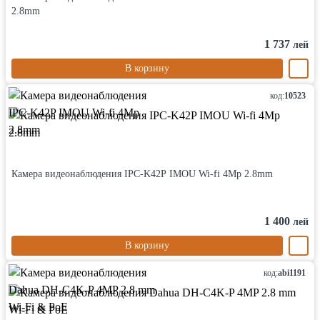
2.8mm
1 737
лей
В корзину
код:
10523
Камера видеонаблюдения IPC-K42P IMOU Wi-fi 4Mp 2.8mm
1 400
лей
В корзину
код:
abi1191