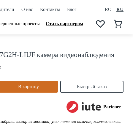
дители
О нас
Контакты
Блог
RO
RU
вершенные проекты
Стать партнером
67G2H-LIUF камера видеонаблюдения
е
В корзину
Быстрый заказ
Partener
забрать товар из магазина, уточните его наличие, комплектность