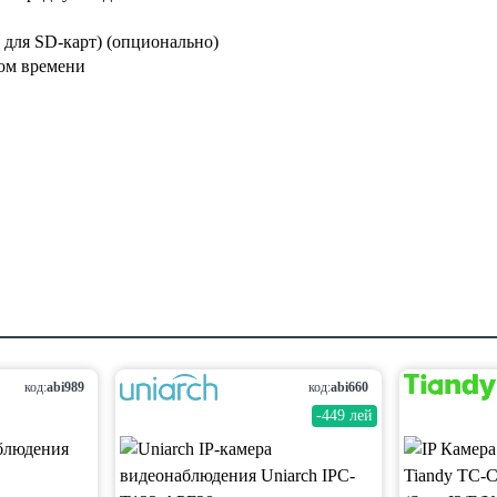
 для SD-карт) (опционально)
ом времени
код:
abi989
код:
abi660
-449 лей