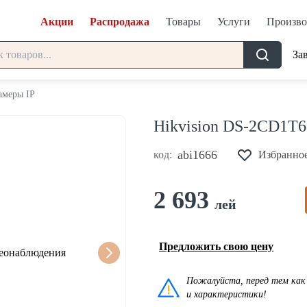
Акции
Распродажа
Товары
Услуги
Произво
За
амеры IP
Hikvision DS-2CD1T
abi1666
код:
Избранно
2 693
лей
Предложить свою цену
Пожалуйста, перед тем как 
и характеристики!