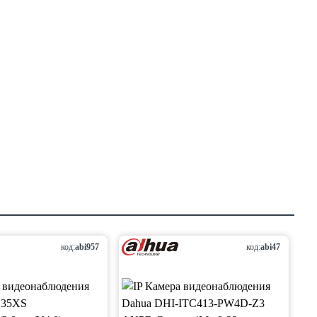
код:
abi957
код:
abi47