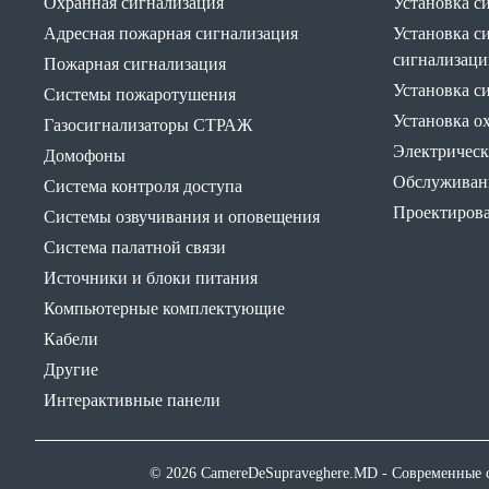
Охранная сигнализация
Установка с
Адресная пожарная сигнализация
Установка с
сигнализаци
Пожарная сигнализация
Установка с
Системы пожаротушения
Установка о
Газосигнализаторы СТРАЖ
Электрическ
Домофоны
Обслуживани
Система контроля доступа
Проектирова
Системы озвучивания и оповещения
Система палатной связи
Источники и блоки питания
Компьютерные комплектующие
Кабели
Другие
Интерактивные панели
© 2026 CamereDeSupraveghere.MD - Современные с