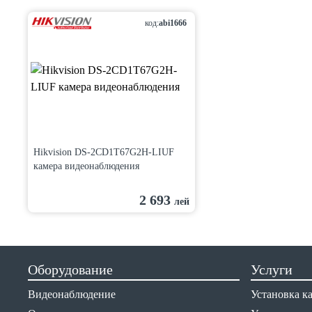
код:
abi1666
Hikvision DS-2CD1T67G2H-LIUF
камера видеонаблюдения
2 693
лей
Оборудование
Услуги
Видеонаблюдение
Установка к