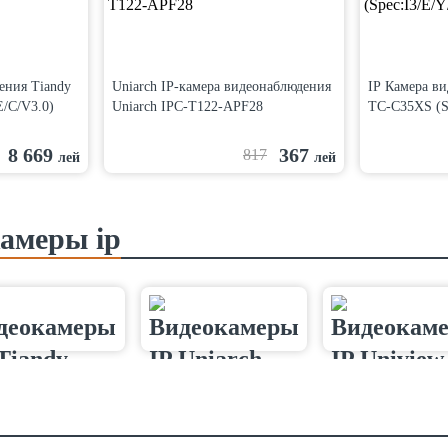
ения Tiandy
Uniarch IP-камера видеонаблюдения
IP Камера в
E/C/V3.0)
Uniarch IPC-T122-APF28
TC-C35XS (S
8 669
367
817
лей
лей
амеры ip