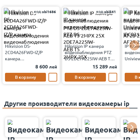
код:
код:
abi1686
abi541
Hikvision DS-
Hikvision IP камера
IP Кам
2CD4A26FWD-IZ/P
видеонаблюдения PTZ
видеон
камера
DS-2DE7A225IW-AEB T5
Univie
видеонаблюдения
2MPX 25X
AF28-2
8 600
15 289
лей
лей
В корзину
В корзину
В 
Другие производители видеокамеры ip