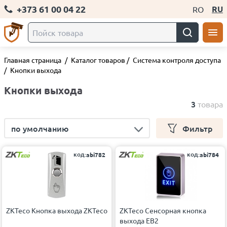
+373 61 00 04 22
RU
RO
Главная страница
/
Каталог товаров
/
Система контроля доступа
/
Кнопки выхода
Кнопки выхода
3
товара
по умолчанию
Фильтр
код:
код:
abi782
abi784
ZKTeco Кнопка выхода ZKTeco
ZKTeco Сенсорная кнопка
выхода EB2