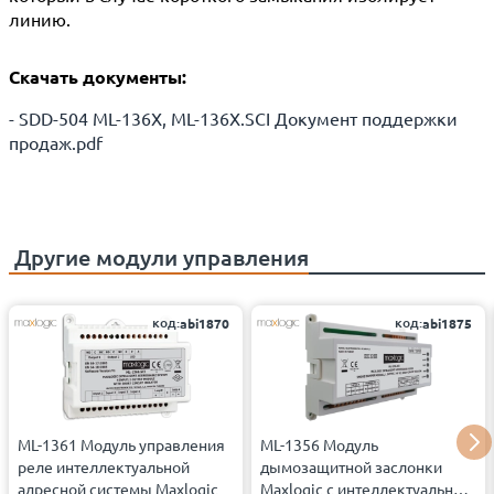
линию.
Скачать документы:
- SDD-504 ML-136X, ML-136X.SCI Документ поддержки
продаж.pdf
Другие
модули управления
код:
код:
abi1870
abi1875
ML-1361 Модуль управления
ML-1356 Модуль
реле интеллектуальной
дымозащитной заслонки
адресной системы Maxlogic
Maxlogic с интеллектуальной