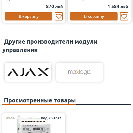
адресной системой, 1 выход,
870
1 584
лей
лей
24 В постоянного тока.
В корзину
В корзину
Другие производители модули
управления
Просмотренные товары
код:
abi1871