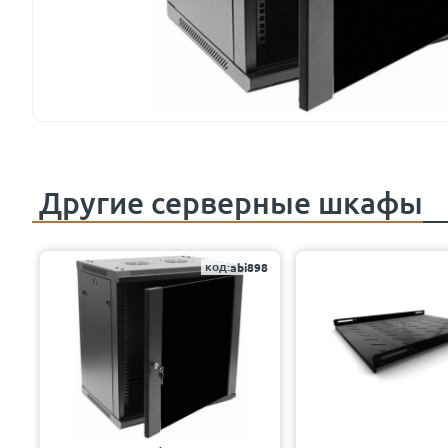
Другие
серверные шкафы
код:
abi898