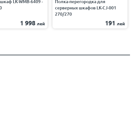
шкаф LK-WMB-6409 -
Полка-перегородка для
Ку
0
серверных шкафов LK-CJ-001
ох
270/270
22
1 998
191
лей
лей