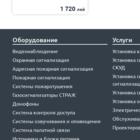
1 720
лей
Оборудование
Услуги
Видеонаблюдение
Установка
Охранная сигнализация
Установка 
СКУД
Адресная пожарная сигнализация
Установка 
Пожарная сигнализация
сигнализа
Системы пожаротушения
Установка 
Газосигнализаторы СТРАЖ
Установка 
Домофоны
Электриче
Система контроля доступа
Обслуживан
Системы озвучивания и оповещения
Проектиров
Система палатной связи
Источники и блоки питания