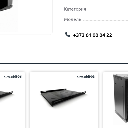
Категория
Модель
+373 61 00 04 22
код:
код:
abi906
abi903