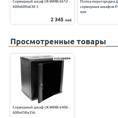
Серверный шкаф LK-WMB-6612 -
Полка-перегородка 
600x600x630.5
серверных шкафов Po
mm
2 345
лей
Просмотренные товары
код:
abi894
Серверный шкаф LK-WMB-6406 -
600x450x356