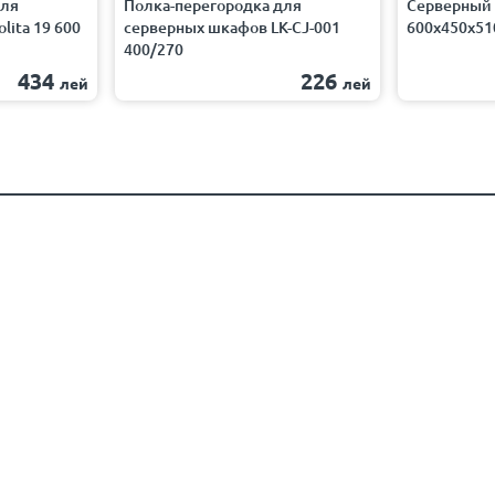
для
Полка-перегородка для
Серверный 
lita 19 600
серверных шкафов LK-CJ-001
600x450x51
400/270
434
226
лей
лей