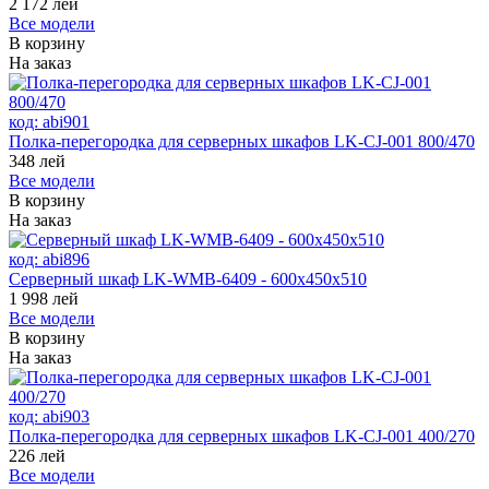
2 172
лей
Все модели
В корзину
На заказ
код:
abi901
Полка-перегородка для серверных шкафов LK-CJ-001 800/470
348
лей
Все модели
В корзину
На заказ
код:
abi896
Серверный шкаф LK-WMB-6409 - 600x450x510
1 998
лей
Все модели
В корзину
На заказ
код:
abi903
Полка-перегородка для серверных шкафов LK-CJ-001 400/270
226
лей
Все модели