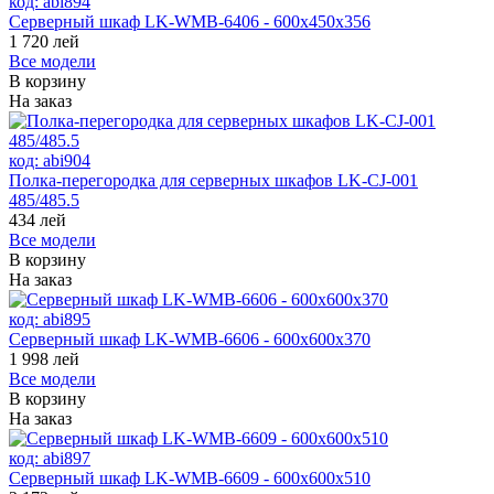
код:
abi894
Серверный шкаф LK-WMB-6406 - 600x450x356
1 720
лей
Все модели
В корзину
На заказ
код:
abi904
Полка-перегородка для серверных шкафов LK-CJ-001
485/485.5
434
лей
Все модели
В корзину
На заказ
код:
abi895
Серверный шкаф LK-WMB-6606 - 600x600x370
1 998
лей
Все модели
В корзину
На заказ
код:
abi897
Серверный шкаф LK-WMB-6609 - 600x600x510