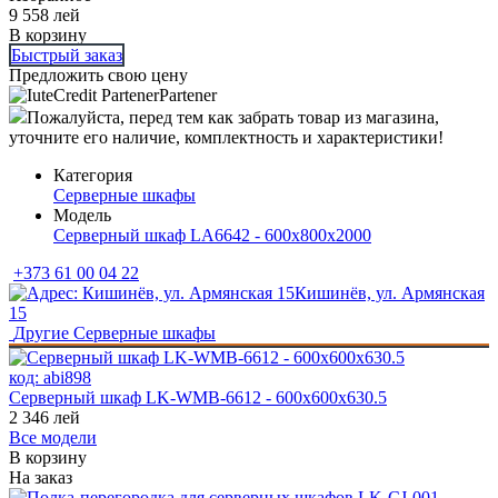
9 558
лей
В корзину
Быстрый заказ
Предложить свою цену
Partener
Пожалуйста, перед тем как забрать товар из магазина,
уточните его наличие, комплектность и характеристики!
Категория
Серверные шкафы
Модель
Серверный шкаф LA6642 - 600x800x2000
+373 61 00 04 22
Кишинёв, ул. Армянская
15
Другие
Серверные шкафы
код:
abi898
Серверный шкаф LK-WMB-6612 - 600x600x630.5
2 346
лей
Все модели
В корзину
На заказ