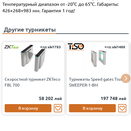
Температурный диапазон от -20°C до 65°C. Габариты:
426×268×983 мм. Гарантия 1 год!
Другие
турникеты
код:
код:
abi1753
abi1450
Скоростной турникет ZKTeco
Турникеты Speed gates Tiso
FBL 700
SWEEPER-1-BM
58 202
197 748
лей
лей
В корзину
В корзину