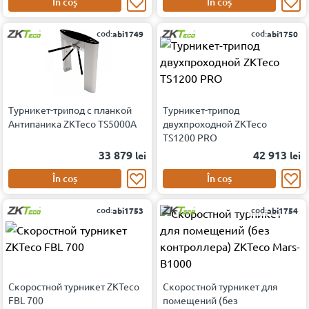
În coș
În coș
cod:
cod:
abi1749
abi1750
Турникет-трипод с планкой
Турникет-трипод
Антипаника ZKTeco TS5000A
двухпроходной ZKTeco
TS1200 PRO
33 879
42 913
lei
lei
În coș
În coș
cod:
cod:
abi1753
abi1754
Скоростной турникет ZKTeco
Скоростной турникет для
FBL 700
помещений (без