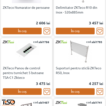
ZKTeco Numarator de persoane
Delimitator ZKTeco R10 din
inox - 520x885mm
2 606
3 457
lei
lei
În coș
În coș
cod:
cod:
abi1756
abi1793
ZKTeco Panou de control
Suporturi pentru sticlă ZKTeco
pentru turnichet 5 butoane
R50, Inox
TSA-C1 Zkteco
3 475
4 257
lei
lei
În coș
În coș
cod:
cod:
abi1457
abi1741