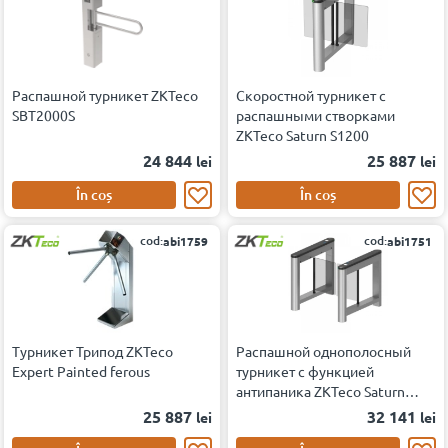
Распашной турникет ZKTeco
Скоростной турникет с
SBT2000S
распашными створками
ZKTeco Saturn S1200
24 844
25 887
lei
lei
În coș
În coș
cod:
cod:
abi1759
abi1751
Турникет Трипод ZKTeco
Распашной однополосный
Expert Painted ferous
турникет с функцией
антипаника ZKTeco Saturn
S1000
25 887
32 141
lei
lei