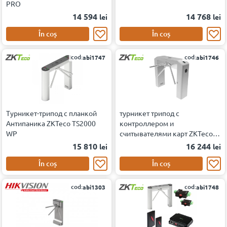
PRO
14 594
14 768
lei
lei
În coș
În coș
cod:
cod:
abi1747
abi1746
Турникет-трипод с планкой
турникет трипод с
Антипаника ZKTeco TS2000
контроллером и
WP
считывателями карт ZKTeco
TS2000 PRO [EM/MF]
15 810
16 244
lei
lei
În coș
În coș
cod:
cod:
abi1303
abi1748