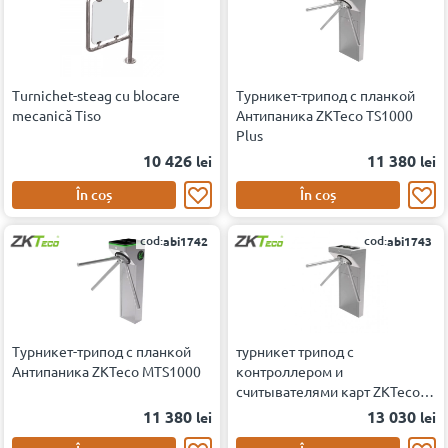
Turnichet-steag cu blocare
Турникет-трипод с планкой
mecanică Tiso
Антипаника ZKTeco TS1000
Plus
10 426
11 380
lei
lei
În coș
În coș
cod:
cod:
abi1742
abi1743
Турникет-трипод с планкой
турникет трипод с
Антипаника ZKTeco MTS1000
контроллером и
считывателями карт ZKTeco
TS1000 Plus [EM/MF]
11 380
13 030
lei
lei