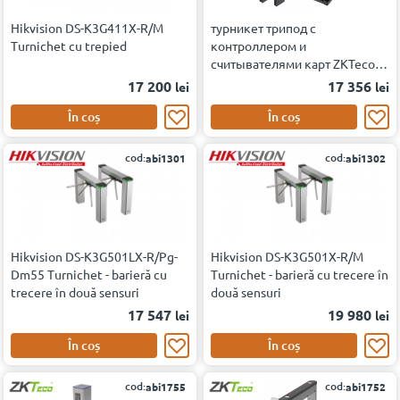
Hikvision DS-K3G411X-R/M
турникет трипод с
Turnichet cu trepied
контроллером и
считывателями карт ZKTeco
TS2000 WP [EM/MF]
17 200
17 356
lei
lei
În coș
În coș
cod:
cod:
abi1301
abi1302
Hikvision DS-K3G501LX-R/Pg-
Hikvision DS-K3G501X-R/M
Dm55 Turnichet - barieră cu
Turnichet - barieră cu trecere în
trecere în două sensuri
două sensuri
17 547
19 980
lei
lei
În coș
În coș
cod:
cod:
abi1755
abi1752