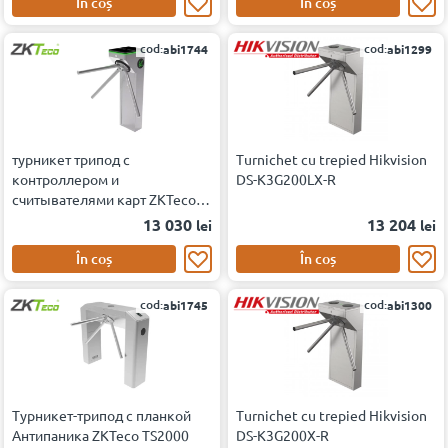
În coș
În coș
cod:
cod:
abi1744
abi1299
турникет трипод с
Turnichet cu trepied Hikvision
контроллером и
DS-K3G200LX-R
считывателями карт ZKTeco
MTS1000 [EM/MF]
13 030
13 204
lei
lei
În coș
În coș
cod:
cod:
abi1745
abi1300
Турникет-трипод с планкой
Turnichet cu trepied Hikvision
Антипаника ZKTeco TS2000
DS-K3G200X-R