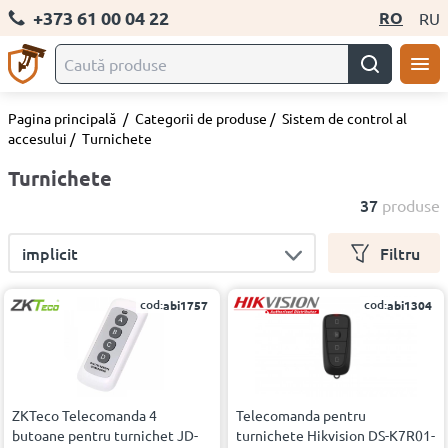
+373 61 00 04 22
RO
RU
Pagina principală
/
Categorii de produse
/
Sistem de control al
accesului
/
Turnichete
Turnichete
37
produse
implicit
Filtru
cod:
cod:
abi1757
abi1304
ZKTeco Telecomanda 4
Telecomanda pentru
butoane pentru turnichet JD-
turnichete Hikvision DS-K7R01-