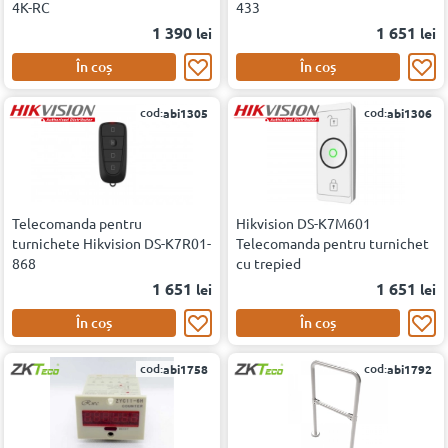
4K-RC
433
1 390
1 651
lei
lei
În coș
În coș
cod:
cod:
abi1305
abi1306
Telecomanda pentru
Hikvision DS-K7M601
turnichete Hikvision DS-K7R01-
Telecomanda pentru turnichet
868
cu trepied
1 651
1 651
lei
lei
În coș
În coș
cod:
cod:
abi1758
abi1792