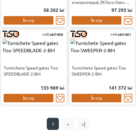
контроллера) ZKTeco Mars-
B1000
58 202
97 293
lei
lei
În coș
În coș
cod:
cod:
abi1455
abi1451
Turnichete Speed gates Tiso
Turnichete Speed gates Tiso
SPEEDBLADE-2-BM
SWEEPER-2-BM
133 969
141 372
lei
lei
În coș
În coș
1
>
>|