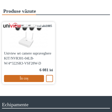
Produse văzute
cod:
abi1005
Uniview set camere supraveghere
KIT/NVR301-04LB-
W/4*322SR3-VSF28W-D
6 081
lei
În coș
Echipamente