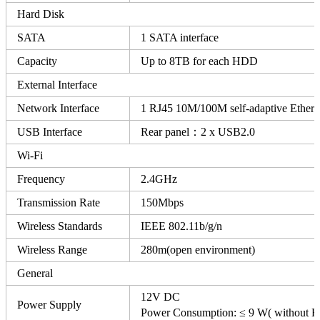
Hard Disk
SATA
1 SATA interface
Capacity
Up to 8TB for each HDD
External Interface
Network Interface
1 RJ45 10M/100M self-adaptive Etherne
USB Interface
Rear panel：2 x USB2.0
Wi-Fi
Frequency
2.4GHz
Transmission Rate
150Mbps
Wireless Standards
IEEE 802.11b/g/n
Wireless Range
280m(open environment)
General
12V DC
Power Supply
Power Consumption: ≤ 9 W( without 