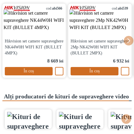
cod:
abi566
cod:
abi539
Hikvision set camere supraveghere
Hikvision set camere supraveghere
NK44W0H WIFI KIT (BULLET
2Mp NK42W0H WIFI KIT
4MPX)
(BULLET 2MPX)
8 669
6 932
lei
lei
În coș
În coș
Alți producatori de kituri de supraveghere video