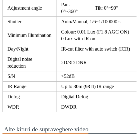
Pan:
Adjustment angle
Tilt: 0°~90°
0°~360°
Shutter
Auto/Manual, 1/6~1/100000 s
Colour: 0.01 Lux (F1.8 AGC ON)
Minimum Illumination
0 Lux with IR on
Day/Night
IR-cut filter with auto switch (ICR)
Digital noise
2D/3D DNR
reduction
S/N
>52dB
IR Range
Up to 30m (98 ft) IR range
Defog
Digital Defog
WDR
DWDR
Alte
kituri de supraveghere video