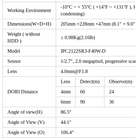
-10°C ~ + 55°C ( +14°F ~ +131°F ), 
Working Environment
condensing)
Dimensions(W×D×H)
205mm ×228mm ×47mm (8.1" × 9.0"×
Weight ( without
≤ 0.98Kg(2.16lb)
HDD )
Model
IPC2122SR3-F40W-D
Sensor
1/2.7", 2.0 megapixel, progressive sc
Lens
4.0mm@F1.8
Lens
Detect(m)
Observe(m)
DORI Distance
4mm
60
24
6mm
90
36
Angle of view(H)
86.5°
Angle of View (V)
44.1°
Angle of View (O)
106.4°