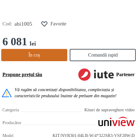
abi1005
Cod:
Favorite
6 081
lei
În coș
Comandă rapid
Propune prețul tău
Partener
Vă rugăm să concretizați disponibilitatea, complectația și
caracteristicile produsului înainte de preluare din magazin!
Categoria
Kituri de supraveghere video
Producător
Model
KIT/NVR301-04LB-W/4*322SR3-VSF28W-D