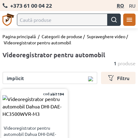
+373 61 00 04 22
RO
RU
Pagina principală
/
Categorii de produse
/
Supraveghere video
/
Videoregistrator pentru automobil
Videoregistrator pentru automobil
1
produse
implicit
Filtru
cod:
abi1194
Videoregistrator pentru
automobil Dahua DHI-DAE-