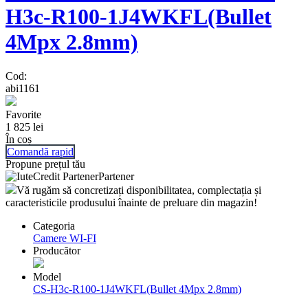
H3c-R100-1J4WKFL(Bullet
4Mpx 2.8mm)
Cod:
abi1161
Favorite
1 825
lei
În coș
Comandă rapid
Propune prețul tău
Partener
Vă rugăm să concretizați disponibilitatea, complectația și
caracteristicile produsului înainte de preluare din magazin!
Categoria
Camere WI-FI
Producător
Model
CS-H3c-R100-1J4WKFL(Bullet 4Mpx 2.8mm)