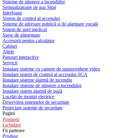
Sisteme de stingere a incendiilor
Semnalizatoare de gaz Straj
Interfoane
Sistem de control al accesului
Sisteme de adresare publică şi de alarmare vocală
Sistem de apel medical
Surse de alimentare
Accesorii pentru calculator
Cabluri
Altele
Panouri interactive
Servicii
Instalare sisteme cu camere de supraveghere video
Instalare sistem de control al accesului SCA
Instalare sisteme alarmă de incendiu
Instalare sisteme de stingere a incendiilor
Instalare sistem alarmă de pază
Lucrări de montaj electrice
Deservirea sistemelor de securitate
Proiectare sisteme de securitate
Pagini
Promoții
Lichidare
Fii partener
Produse