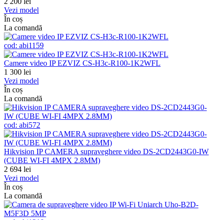
2 200
lei
Vezi model
În coș
La comandă
cod:
abi1159
Camere video IP EZVIZ CS-H3c-R100-1K2WFL
1 300
lei
Vezi model
În coș
La comandă
cod:
abi572
Hikvision IP CAMERA supraveghere video DS-2CD2443G0-IW
(CUBE WI-FI 4MPX 2.8MM)
2 694
lei
Vezi model
În coș
La comandă