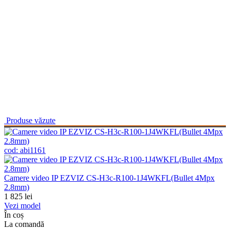
Produse văzute
cod:
abi1161
Camere video IP EZVIZ CS-H3c-R100-1J4WKFL(Bullet 4Mpx
2.8mm)
1 825
lei
Vezi model
În coș
La comandă