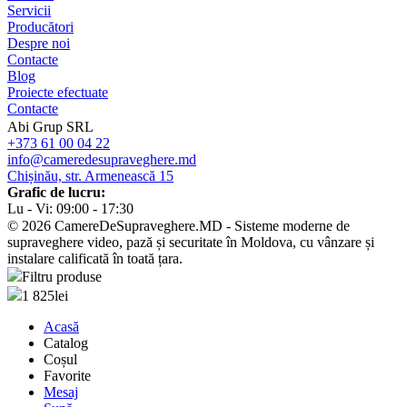
Servicii
Producători
Despre noi
Contacte
Blog
Proiecte efectuate
Contacte
Abi Grup SRL
+373 61 00 04 22
info@cameredesupraveghere.md
Chișinău, str. Armenească 15
Grafic de lucru:
Lu - Vi: 09:00 - 17:30
© 2026 CamereDeSupraveghere.MD - Sisteme moderne de
supraveghere video, pază și securitate în Moldova, cu vânzare și
instalare calificată în toată țara.
Filtru produse
1 825
lei
Acasă
Catalog
Coșul
Favorite
Mesaj