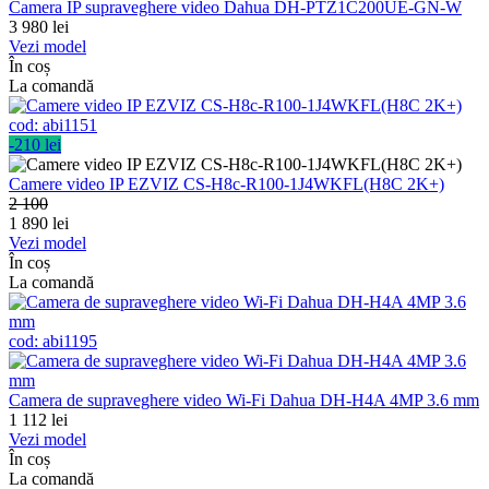
Camera IP supraveghere video Dahua DH-PTZ1C200UE-GN-W
3 980
lei
Vezi model
În coș
La comandă
cod:
abi1151
-210 lei
Camere video IP EZVIZ CS-H8c-R100-1J4WKFL(H8C 2K+)
2 100
1 890
lei
Vezi model
În coș
La comandă
cod:
abi1195
Camera de supraveghere video Wi-Fi Dahua DH-H4A 4MP 3.6 mm
1 112
lei
Vezi model
În coș
La comandă