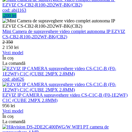
cod:
abi1163
-200 lei
Mini Camera de supraveghere video complet autonoma IP EZVIZ
CS-CB2-R100-2D2WF-BK(CB2)
2 350
2 150
lei
Vezi model
În coș
La comandă
cod:
abi626
EZVIZ IP CAMERA supraveghere video CS-C1C-B (F0-1E2WF)
C1C (CUBE 2MPX 2.8MM)
956
lei
Vezi model
În coș
La comandă