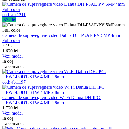
cod:
abi1211
-572 lei
Camera de supraveghere video Dahua DH-P5AE-PV 5MP 4mm
Full-color
2 192
1 620
lei
Vezi model
În coș
La comandă
cod:
abi1197
Camera de supraveghere video Wi-Fi Dahua DH-IPC-
HFW1430DT-STW 4 MP 2.8mm
1 720
lei
Vezi model
În coș
La comandă