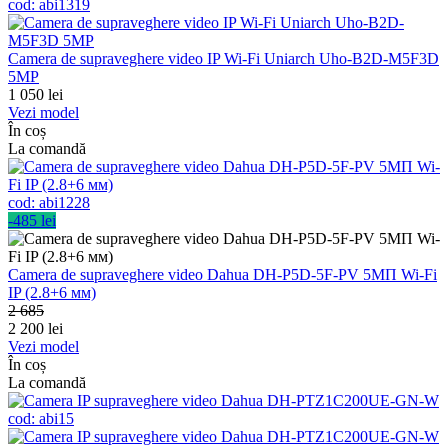
cod:
abi1319
Camera de supraveghere video IP Wi-Fi Uniarch Uho-B2D-M5F3D
5MP
1 050
lei
Vezi model
În coș
La comandă
cod:
abi1228
-485 lei
Camera de supraveghere video Dahua DH-P5D-5F-PV 5МП Wi-Fi
IP (2.8+6 мм)
2 685
2 200
lei
Vezi model
În coș
La comandă
cod:
abi15