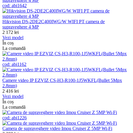
cod:
abi1642
Hikvision DS-2DE2C400IWG/W WIFI PT camera de
supraveghere 4 MP
2 172
lei
Vezi model
În coș
La comandă
cod:
abi1162
Camere video IP EZVIZ CS-H3-R100-1J5WKFL(Bullet 5Mpx
2.8mm)
2 416
lei
Vezi model
În coș
La comandă
cod:
abi1226
Camera de supraveghere video Imou Cruiser Z 5MP Wi-Fi