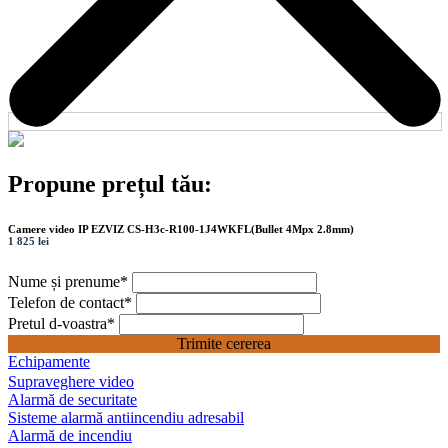
Propune prețul tău:
Camere video IP EZVIZ CS-H3c-R100-1J4WKFL(Bullet 4Mpx 2.8mm)
1 825 lei
Nume și prenume
*
Telefon de contact
*
Pretul d-voastra
*
Trimite cererea
Echipamente
Supraveghere video
Alarmă de securitate
Sisteme alarmă antiincendiu adresabil
Alarmă de incendiu