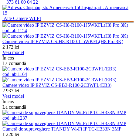
+373 61 00 04 22
Chișinău, str. Armenească
15
Alte
Camere WI-FI
cod:
abi1154
Camere video IP EZVIZ CS-H8-R100-1J5WKFL(H8 Pro 3K)
2 172
lei
Vezi model
În coș
La comandă
cod:
abi1164
Camere video IP EZVIZ CS-EB3-R100-2C3WFL(EB3)
2 937
lei
Vezi model
În coș
La comandă
cod:
abi1237
Cameră de supraveghere TIANDY Wi-Fi IP TC-H333N 3MP
1 220
lei