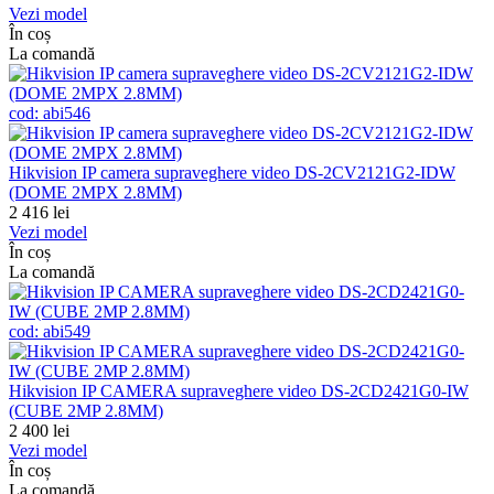
Vezi model
În coș
La comandă
cod:
abi546
Hikvision IP camera supraveghere video DS-2CV2121G2-IDW
(DOME 2MPX 2.8MM)
2 416
lei
Vezi model
În coș
La comandă
cod:
abi549
Hikvision IP CAMERA supraveghere video DS-2CD2421G0-IW
(CUBE 2MP 2.8MM)
2 400
lei
Vezi model
În coș
La comandă