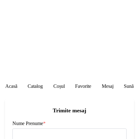
Lu - Vi: 09:00 - 17:30
© 2026 CamereDeSupraveghere.MD - Sisteme moderne de supraveghere
video, pază și securitate în Moldova, cu vânzare și instalare calificată în
toată țara.
Acasă
Catalog
Coșul
Favorite
Mesaj
Sună
Trimite mesaj
Nume Prenume
*