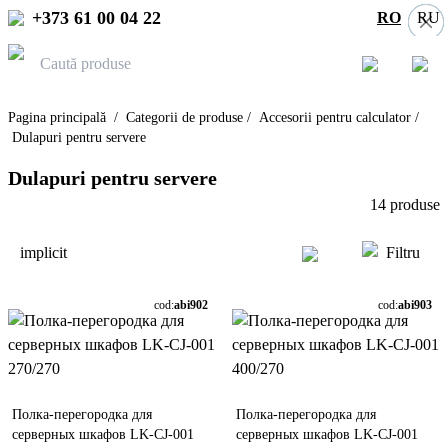
+373 61 00 04 22
RO
RU
Pagina principală
/
Categorii de produse
/
Accesorii pentru calculator
/
Dulapuri pentru servere
Dulapuri pentru servere
14
produse
implicit
Filtru
cod:
abi902
cod:
abi903
Полка-перегородка для
Полка-перегородка для
серверных шкафов LK-CJ-001
серверных шкафов LK-CJ-001