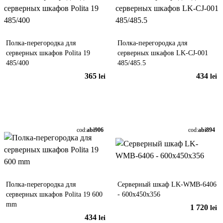
Полка-перегородка для
Полка-перегородка для
серверных шкафов Polita 19
серверных шкафов LK-CJ-001
485/400
485/485.5
365
434
lei
lei
În coș
În coș
cod:
abi906
cod:
abi894
Полка-перегородка для
Серверный шкаф LK-WMB-6406
серверных шкафов Polita 19 600
- 600x450x356
mm
1 720
lei
434
lei