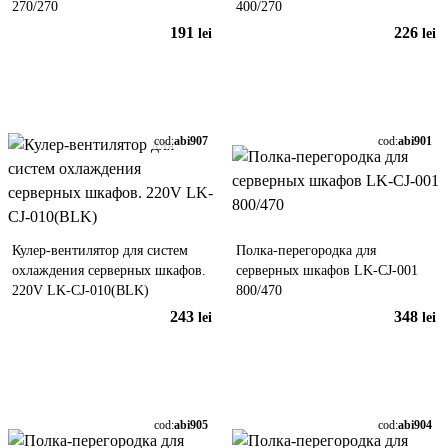
270/270
400/270
191
226
lei
lei
În coș
În coș
cod:
abi907
cod:
abi901
Кулер-вентилятор для систем
Полка-перегородка для
охлаждения серверных шкафов.
серверных шкафов LK-CJ-001
220V LK-CJ-010(BLK)
800/470
243
348
lei
lei
În coș
În coș
cod:
abi905
cod:
abi904