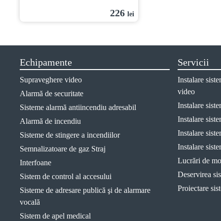
226
lei
Echipamente
Servicii
Supraveghere video
Instalare sis
video
Alarmă de securitate
Instalare sist
Sisteme alarmă antiincendiu adresabil
Instalare sist
Alarmă de incendiu
Instalare sist
Sisteme de stingere a incendiilor
Instalare sist
Semnalizatoare de gaz Straj
Lucrări de mon
Interfoane
Deservirea sis
Sistem de control al accesului
Proiectare sis
Sisteme de adresare publică şi de alarmare
vocală
Sistem de apel medical