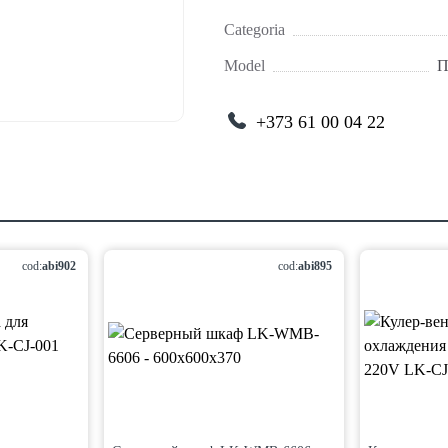
Categoria
Model
П
+373 61 00 04 22
cod:
abi902
cod:
abi895