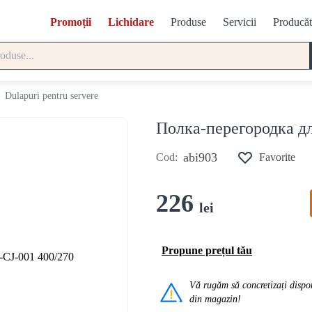
Promoții
Lichidare
Produse
Servicii
Producăt
Dulapuri pentru servere
Полка-перегородка д
abi903
Cod:
Favorite
226
lei
Propune prețul tău
Vă rugăm să concretizați dispon
din magazin!