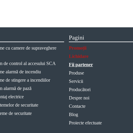
Pagini
teme cu camere de supraveghere
Promoții
Lichidare
em de control al accesului SCA
Fii partener
eme alarmă de incendiu
Produse
eme de stingere a incendiilor
Servicii
em alarmă de pază
Producători
taj electrice
Despre noi
temelor de securitate
Contacte
teme de securitate
Blog
Proiecte efectuate