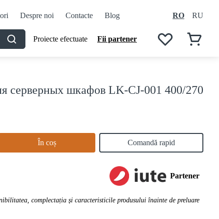
ori
Despre noi
Contacte
Blog
RO
RU
Proiecte efectuate
Fii partener
ля серверных шкафов LK-CJ-001 400/270
În coș
Comandă rapid
Partener
ibilitatea, complectația și caracteristicile produsului înainte de preluare