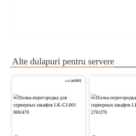
Alte
dulapuri pentru servere
cod:
abi901