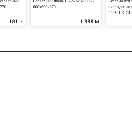
 серверных
Серверный шкаф LK-WMB-6606 -
Кулер-вентил
/270
600x600x370
охлаждения 
220V LK-CJ-
191
1 998
lei
lei