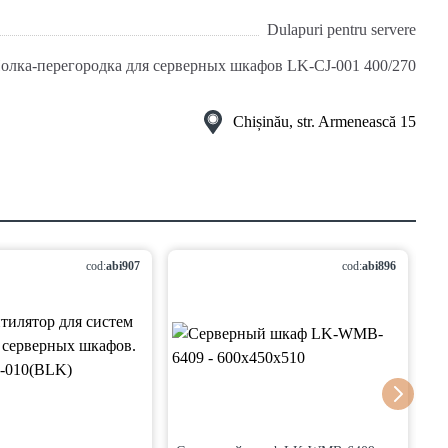
Dulapuri pentru servere
олка-перегородка для серверных шкафов LK-CJ-001 400/270
Chișinău, str. Armenească 15
cod:
abi907
cod:
abi896