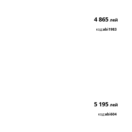
4 865
лей
код:
abi1983
5 195
лей
код:
abi604