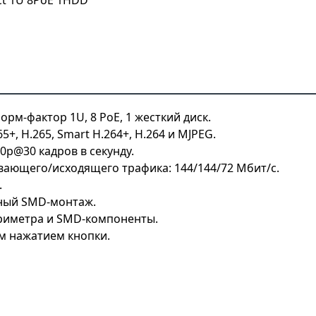
рм-фактор 1U, 8 PoE, 1 жесткий диск.
, H.265, Smart H.264+, H.264 и MJPEG.
0p@30 кадров в секунду.
вающего/исходящего трафика: 144/144/72 Мбит/с.
.
ьный SMD-монтаж.
ериметра и SMD-компоненты.
м нажатием кнопки.