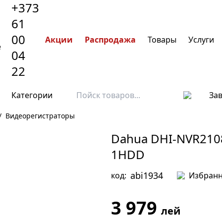
+373
61
00
Акции
Распродажа
Товары
Услуги
04
22
Категории
За
/
Видеорегистраторы
Dahua DHI-NVR210
1HDD
abi1934
код:
Избран
3 979
лей