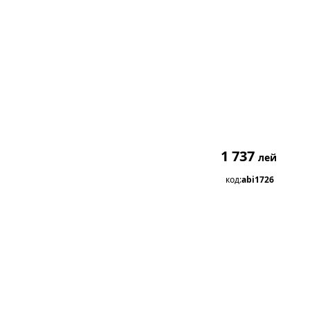
1 737
лей
код:
abi1726