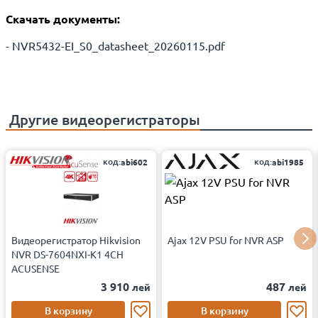
Скачать документы:
- NVR5432-EI_S0_datasheet_20260115.pdf
Другие
видеорегистраторы
код:
код:
abi602
abi1985
Видеорегистратор Hikvision
Ajax 12V PSU for NVR ASP
NVR DS-7604NXI-K1 4CH
ACUSENSE
3 910
487
лей
лей
В корзину
В корзину