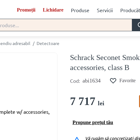
Produse
Servicii
Producăt
Promoții
Lichidare
cendiu adresabil
/
Detectoare
Schrack Seconet Smoke
accessories, class B
Cod:
abi1634
Favorite
7 717
lei
Propune prețul tău
Vă rugăm să concretizați dis