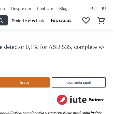
ori
Despre noi
Contacte
Blog
RU
RO
Proiecte efectuate
Fii partener
 detector 0,1% for ASD 535, complete w/
În coș
Comandă rapid
Partener
ponibilitatea, complectația și caracteristicile produsului înainte