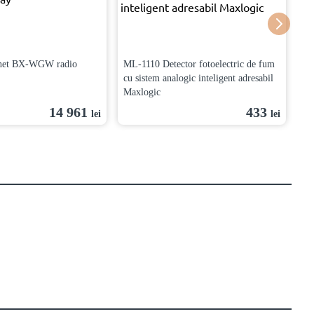
onet BX-WGW radio
ML-1110 Detector fotoelectric de fum
Aj
cu sistem analogic inteligent adresabil
AS
Maxlogic
14 961
433
lei
lei