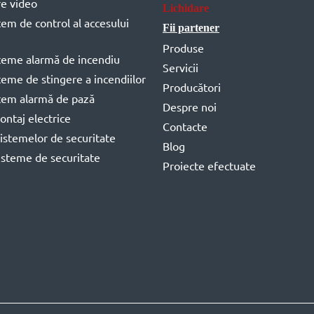
e video
Lichidare
stem de control al accesului
Fii partener
Produse
steme alarmă de incendiu
Servicii
steme de stingere a incendiilor
Producători
stem alarmă de pază
Despre noi
ontaj electrice
Contacte
istemelor de securitate
Blog
isteme de securitate
Proiecte efectuate