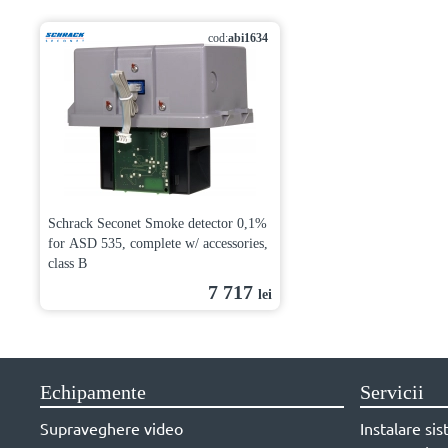
cod:
abi1634
Schrack Seconet Smoke detector 0,1%
for ASD 535, complete w/ accessories,
class B
7 717
lei
Echipamente
Servicii
Supraveghere video
Instalare si