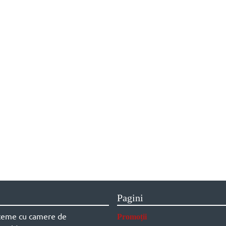
Pagini
steme cu camere de
Promoții