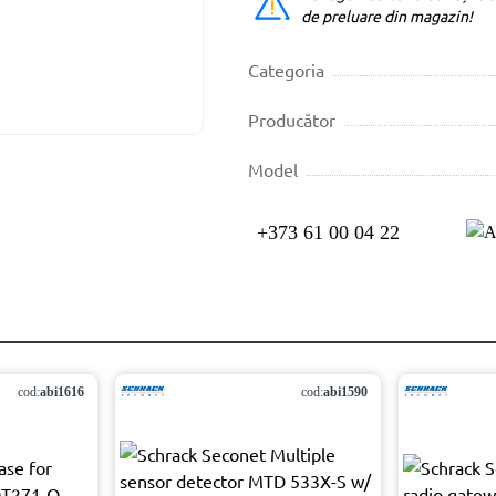
de preluare din magazin!
Categoria
Producător
Model
+373 61 00 04 22
cod:
abi1616
cod:
abi1590