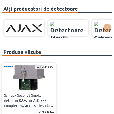
Alți producatori de detectoare
Produse văzute
cod:
abi1633
Schrack Seconet Smoke
detector 0,5% for ASD 535,
complete w/ accessories, class
C
7 174
lei