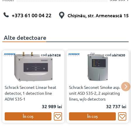
+373 61 00 04 22
Chișinău, str. Armenească 15
Alte
detectoare
cod:
cod:
abi1626
abi1630
Schrack Seconet Linear heat
Schrack Seconet Smoke asp.
detector, 1 detection line
unit ASD 535-2, 2 aspirating
ADW 535-1
lines, w/o detectors
32 989
32 737
lei
lei
În coș
În coș