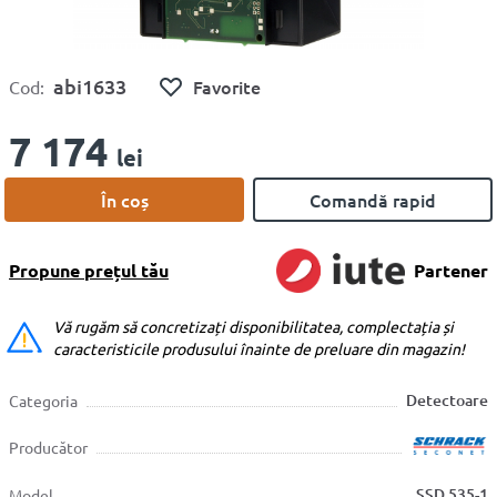
abi1633
Favorite
Cod:
7 174
lei
În coș
Comandă rapid
Propune prețul tău
Partener
Vă rugăm să concretizați disponibilitatea, complectația și
caracteristicile produsului înainte de preluare din magazin!
Detectoare
Categoria
Producător
SSD 535-1
Model