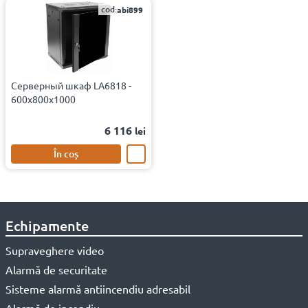
cod:
abi899
Серверный шкаф LA6818 -
600x800x1000
6 116
lei
În coș
Echipamente
Supraveghere video
Alarmă de securitate
Sisteme alarmă antiincendiu adresabil