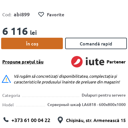
abi899
Favorite
Cod:
6 116
lei
În coș
Comandă rapid
Propune prețul tău
Partener
Vă rugăm să concretizați disponibilitatea, complectația și
caracteristicile produsului înainte de preluare din magazin!
Dulapuri pentru servere
Categoria
Серверный шкаф LA6818 - 600x800x1000
Model
+373 61 00 04 22
Chișinău, str. Armenească 15