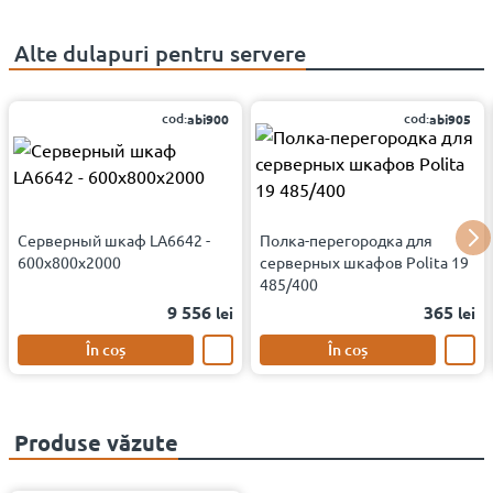
Alte
dulapuri pentru servere
cod:
cod:
abi900
abi905
Серверный шкаф LA6642 -
Полка-перегородка для
600x800x2000
серверных шкафов Polita 19
485/400
9 556
365
lei
lei
În coș
În coș
Produse văzute